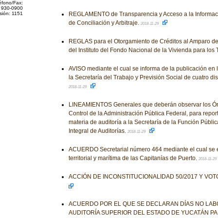
éfono/Fax:
 930-0900
sión: 1151
REGLAMENTO de Transparencia y Acceso a la Informació
de Conciliación y Arbitraje.
2018-11-29
REGLAS para el Otorgamiento de Créditos al Amparo del 
del Instituto del Fondo Nacional de la Vivienda para los
AVISO mediante el cual se informa de la publicación en 
la Secretaría del Trabajo y Previsión Social de cuatro d
2018-11-29
LINEAMIENTOS Generales que deberán observar los Ór
Control de la Administración Pública Federal, para repor
materia de auditoría a la Secretaría de la Función Públi
Integral de Auditorías.
2018-11-29
ACUERDO Secretarial número 464 mediante el cual se es
territorial y marítima de las Capitanías de Puerto.
2018-11-29
ACCIÓN DE INCONSTITUCIONALIDAD 50/2017 Y VO
ACUERDO POR EL QUE SE DECLARAN DÍAS NO LAB
AUDITORÍA SUPERIOR DEL ESTADO DE YUCATÁN PAR