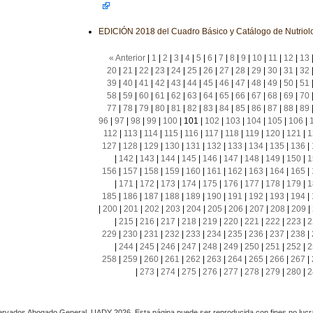
EDICIÓN 2018 del Cuadro Básico y Catálogo de Nutriol
« Anterior
|
1
|
2
|
3
|
4
|
5
|
6
|
7
|
8
|
9
|
10
|
11
|
12
|
13
20
|
21
|
22
|
23
|
24
|
25
|
26
|
27
|
28
|
29
|
30
|
31
|
32
39
|
40
|
41
|
42
|
43
|
44
|
45
|
46
|
47
|
48
|
49
|
50
|
51
58
|
59
|
60
|
61
|
62
|
63
|
64
|
65
|
66
|
67
|
68
|
69
|
70
77
|
78
|
79
|
80
|
81
|
82
|
83
|
84
|
85
|
86
|
87
|
88
|
89
96
|
97
|
98
|
99
|
100
|
101
|
102
|
103
|
104
|
105
|
106
|
112
|
113
|
114
|
115
|
116
|
117
|
118
|
119
|
120
|
121
|
1
127
|
128
|
129
|
130
|
131
|
132
|
133
|
134
|
135
|
136
|
|
142
|
143
|
144
|
145
|
146
|
147
|
148
|
149
|
150
|
1
156
|
157
|
158
|
159
|
160
|
161
|
162
|
163
|
164
|
165
|
|
171
|
172
|
173
|
174
|
175
|
176
|
177
|
178
|
179
|
1
185
|
186
|
187
|
188
|
189
|
190
|
191
|
192
|
193
|
194
|
|
200
|
201
|
202
|
203
|
204
|
205
|
206
|
207
|
208
|
209
|
|
215
|
216
|
217
|
218
|
219
|
220
|
221
|
222
|
223
|
2
229
|
230
|
231
|
232
|
233
|
234
|
235
|
236
|
237
|
238
|
|
244
|
245
|
246
|
247
|
248
|
249
|
250
|
251
|
252
|
2
258
|
259
|
260
|
261
|
262
|
263
|
264
|
265
|
266
|
267
|
|
273
|
274
|
275
|
276
|
277
|
278
|
279
|
280
|
2
rvados Abogado General, UADY 2026. Esta página puede ser reproducida con fines no lucra