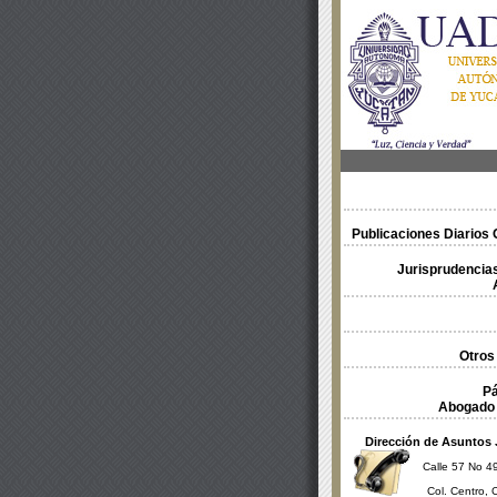
Publicaciones Diarios O
Jurisprudencias
Otros
Pá
Abogado 
Dirección de Asuntos 
Calle 57 No 49
Col. Centro, 