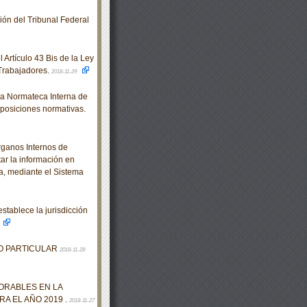
n del Tribunal Federal
Artículo 43 Bis de la Ley
 Trabajadores.
2018-11-29
la Normateca Interna de
isposiciones normativas.
ganos Internos de
tar la información en
ca, mediante el Sistema
tablece la jurisdicción
TO PARTICULAR
2018-11-28
ORABLES EN LA
A EL AÑO 2019 .
2018-11-27