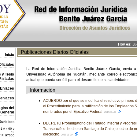
Hoy es:
Jue
Publicaciones Diarios Oficiales
Inicio
ficiales
La Red de Información Jurídica Benito Juárez García, envía a
 y Tesis
Universidad Autónoma de Yucatán, mediante correo electrónico,
Aisladas
actual que pueda ser útil para el desarrollo de sus actividades.
Enlaces
Información
 enlaces
ACUERDO por el que se modifica el resolutivo primero 
el Procedimiento para la ratificación de los Empleados
gina del
nombrados por el Ejecutivo Federal.
General
2018-11-30
Jurídicos
DECRETO Promulgatorio del Tratado Integral y Progresi
Transpacífico, hecho en Santiago de Chile, el ocho de m
1 A x 60 y
62
dieciocho.
2018-11-29
C.P. 97000