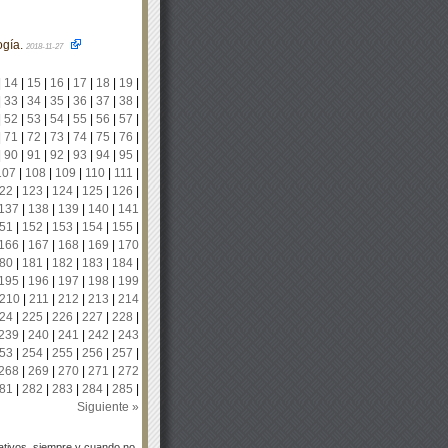
ogía.
2018-11-27
|
14
|
15
|
16
|
17
|
18
|
19
|
|
33
|
34
|
35
|
36
|
37
|
38
|
|
52
|
53
|
54
|
55
|
56
|
57
|
|
71
|
72
|
73
|
74
|
75
|
76
|
|
90
|
91
|
92
|
93
|
94
|
95
|
107
|
108
|
109
|
110
|
111
|
22
|
123
|
124
|
125
|
126
|
137
|
138
|
139
|
140
|
141
51
|
152
|
153
|
154
|
155
|
166
|
167
|
168
|
169
|
170
80
|
181
|
182
|
183
|
184
|
195
|
196
|
197
|
198
|
199
210
|
211
|
212
|
213
|
214
24
|
225
|
226
|
227
|
228
|
239
|
240
|
241
|
242
|
243
53
|
254
|
255
|
256
|
257
|
268
|
269
|
270
|
271
|
272
81
|
282
|
283
|
284
|
285
|
Siguiente »
tivos, siempre y cuando no