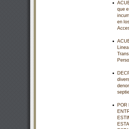
ACUER
que e
incum
en lo
Acces
ACUER
Linea
Trans
Perso
DECRE
diver
denom
septi
POR 
ENTR
ESTI
ESTA