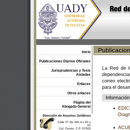
Publicacione
Inicio
Publicaciones Diarios Oficiales
La Red de In
Jurisprudencias y Tesis
dependencia
Aisladas
correo electr
Enlaces
para el desar
Otros enlaces
Información
Página del
Abogado General
EDICI
Diagn
Dirección de Asuntos Jurídicos
Calle 57 No 491 A x 60 y
62
ACUER
Col. Centro, C.P. 97000