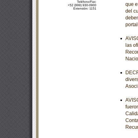
Teléfono/Fax:
que e
+52 (999) 930-0900
Extensión: 1151
del c
deben
porta
AVISO
las o
Recom
Nacio
DECRE
diver
Asoci
AVISO
fuero
Calid
Conta
Recur