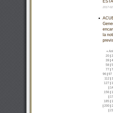
ESTA
2017-02
ACUER
Gener
encar
la no
previ
« Ant
20
|
39
|
58
|
77
|
96
|
97
112
|
127
|
|
1
156
|
|
1
185
|
|
200
|
|
2