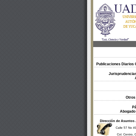
Publicaciones Diarios O
Jurisprudencias
Otros
Pá
Abogado 
Dirección de Asuntos 
Calle 57 No 49
Col. Centro, 