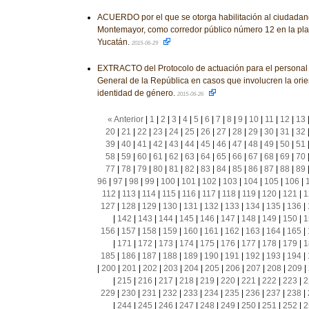
ACUERDO por el que se otorga habilitación al ciudada
Montemayor, como corredor público número 12 en la pla
Yucatán.
2015-06-29
EXTRACTO del Protocolo de actuación para el personal 
General de la República en casos que involucren la orie
identidad de género.
2015-06-26
« Anterior
|
1
|
2
|
3
|
4
|
5
|
6
|
7
|
8
|
9
|
10
|
11
|
12
|
13
20
|
21
|
22
|
23
|
24
|
25
|
26
|
27
|
28
|
29
|
30
|
31
|
32
39
|
40
|
41
|
42
|
43
|
44
|
45
|
46
|
47
|
48
|
49
|
50
|
51
58
|
59
|
60
|
61
|
62
|
63
|
64
|
65
|
66
|
67
|
68
|
69
|
70
77
|
78
|
79
|
80
|
81
|
82
|
83
|
84
|
85
|
86
|
87
|
88
|
89
96
|
97
|
98
|
99
|
100
|
101
|
102
|
103
|
104
|
105
|
106
|
112
|
113
|
114
|
115
|
116
|
117
|
118
|
119
|
120
|
121
|
1
127
|
128
|
129
|
130
|
131
|
132
|
133
|
134
|
135
|
136
|
|
142
|
143
|
144
|
145
|
146
|
147
|
148
|
149
|
150
|
1
156
|
157
|
158
|
159
|
160
|
161
|
162
|
163
|
164
|
165
|
|
171
|
172
|
173
|
174
|
175
|
176
|
177
|
178
|
179
|
1
185
|
186
|
187
|
188
|
189
|
190
|
191
|
192
|
193
|
194
|
|
200
|
201
|
202
|
203
|
204
|
205
|
206
|
207
|
208
|
209
|
|
215
|
216
|
217
|
218
|
219
|
220
|
221
|
222
|
223
|
2
229
|
230
|
231
|
232
|
233
|
234
|
235
|
236
|
237
|
238
|
|
244
|
245
|
246
|
247
|
248
|
249
|
250
|
251
|
252
|
2