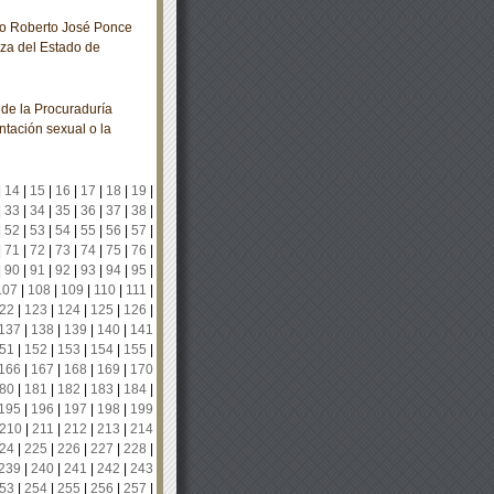
no Roberto José Ponce
za del Estado de
de la Procuraduría
ntación sexual o la
|
14
|
15
|
16
|
17
|
18
|
19
|
|
33
|
34
|
35
|
36
|
37
|
38
|
|
52
|
53
|
54
|
55
|
56
|
57
|
|
71
|
72
|
73
|
74
|
75
|
76
|
|
90
|
91
|
92
|
93
|
94
|
95
|
107
|
108
|
109
|
110
|
111
|
22
|
123
|
124
|
125
|
126
|
137
|
138
|
139
|
140
|
141
51
|
152
|
153
|
154
|
155
|
166
|
167
|
168
|
169
|
170
80
|
181
|
182
|
183
|
184
|
195
|
196
|
197
|
198
|
199
210
|
211
|
212
|
213
|
214
24
|
225
|
226
|
227
|
228
|
239
|
240
|
241
|
242
|
243
53
|
254
|
255
|
256
|
257
|