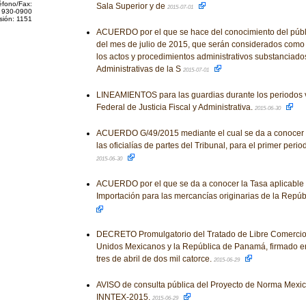
éfono/Fax:
Sala Superior y de
2015-07-01
 930-0900
sión: 1151
ACUERDO por el que se hace del conocimiento del públi
del mes de julio de 2015, que serán considerados como 
los actos y procedimientos administrativos substanciado
Administrativas de la S
2015-07-01
LINEAMIENTOS para las guardias durante los periodos v
Federal de Justicia Fiscal y Administrativa.
2015-06-30
ACUERDO G/49/2015 mediante el cual se da a conocer e
las oficialías de partes del Tribunal, para el primer peri
2015-06-30
ACUERDO por el que se da a conocer la Tasa aplicable
Importación para las mercancías originarias de la Rep
DECRETO Promulgatorio del Tratado de Libre Comercio 
Unidos Mexicanos y la República de Panamá, firmado e
tres de abril de dos mil catorce.
2015-06-29
AVISO de consulta pública del Proyecto de Norma Me
INNTEX-2015.
2015-06-29