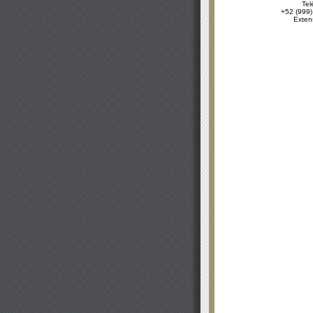
Tel
+52 (999)
Exten