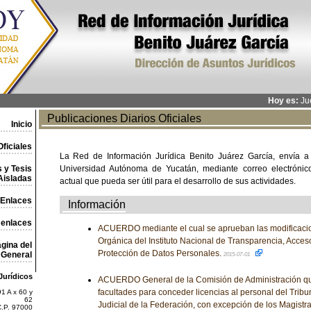
Hoy es:
Jue
Publicaciones Diarios Oficiales
Inicio
ficiales
La Red de Información Jurídica Benito Juárez García, envía a
 y Tesis
Universidad Autónoma de Yucatán, mediante correo electrónico,
Aisladas
actual que pueda ser útil para el desarrollo de sus actividades.
Enlaces
Información
 enlaces
ACUERDO mediante el cual se aprueban las modificacion
Orgánica del Instituto Nacional de Transparencia, Acceso
gina del
Protección de Datos Personales.
General
2015-07-01
Jurídicos
ACUERDO General de la Comisión de Administración que 
facultades para conceder licencias al personal del Tribu
1 A x 60 y
62
Judicial de la Federación, con excepción de los Magistra
C.P. 97000