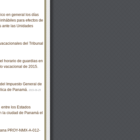
co en general los días
inhábiles para efectos de
s ante las Unidades
acacionales del Tribunal
l horario de guardias en
odo vacacional de 2015.
 del Impuesto General de
ública de Panamá.
2015-06-29
entre los Estados
n la ciudad de Panamá el
xicana PROY-NMX-A-012-