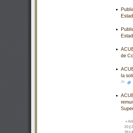
Publi
Estad
Publi
Estad
ACUER
de Co
ACUER
la sol
26
ACUER
remun
Super
« Ant
20
|
39
|