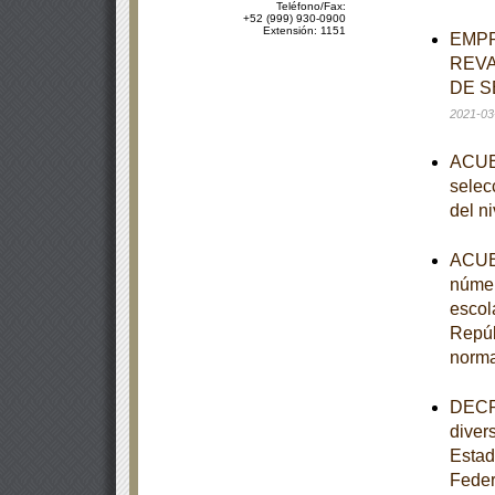
Teléfono/Fax:
+52 (999) 930-0900
Extensión: 1151
EMPR
REVA
DE S
2021-03
ACUER
selecc
del n
ACUER
númer
escol
Repúb
norm
DECRE
diver
Estad
Feder