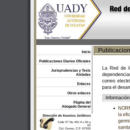
Publicacione
Inicio
Publicaciones Diarios Oficiales
La Red de In
Jurisprudencias y Tesis
dependencia
Aisladas
correo electr
Enlaces
para el desar
Otros enlaces
Información
Página del
Abogado General
NORMA
la ef
Dirección de Asuntos Jurídicos
germi
Calle 57 No 491 A x 60 y
62
sanit
Col. Centro, C.P. 97000