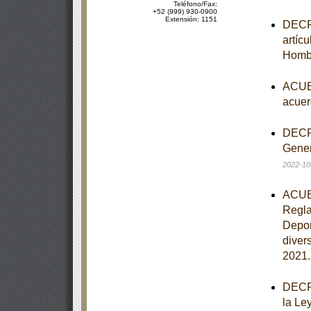
Teléfono/Fax:
+52 (999) 930-0900
Extensión: 1151
DECRE
artíc
Homb
ACUER
acuer
DECRE
Gener
2022-10
ACUER
Regla
Depor
diver
2021
DECRE
la Le