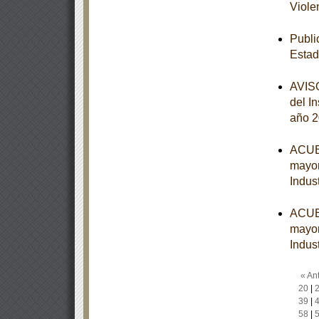
Viole
Publi
Estad
AVISO
del I
año 
ACUER
mayor
Indust
ACUER
mayor
Indust
« Ant
20
|
39
|
58
|