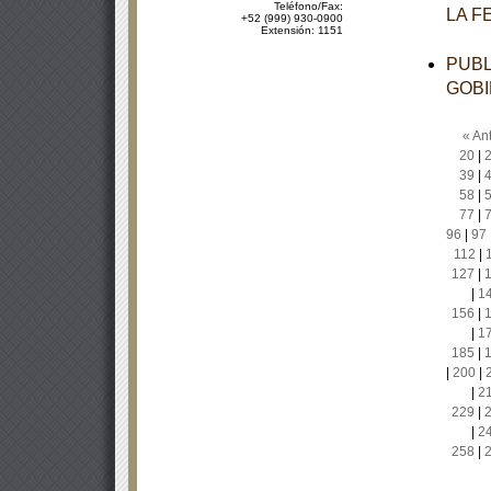
Teléfono/Fax:
LA F
+52 (999) 930-0900
Extensión: 1151
PUBL
GOBI
« Ant
20
|
39
|
58
|
77
|
96
|
97
112
|
127
|
|
1
156
|
|
1
185
|
|
200
|
|
2
229
|
|
2
258
|