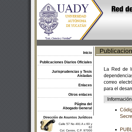
Publicacione
Inicio
Publicaciones Diarios Oficiales
La Red de In
Jurisprudencias y Tesis
dependencia
Aisladas
correo electr
Enlaces
para el desar
Otros enlaces
Información
Página del
Abogado General
Códig
Secre
Dirección de Asuntos Jurídicos
Calle 57 No 491 A x 60 y
62
PUBL
Col. Centro, C.P. 97000