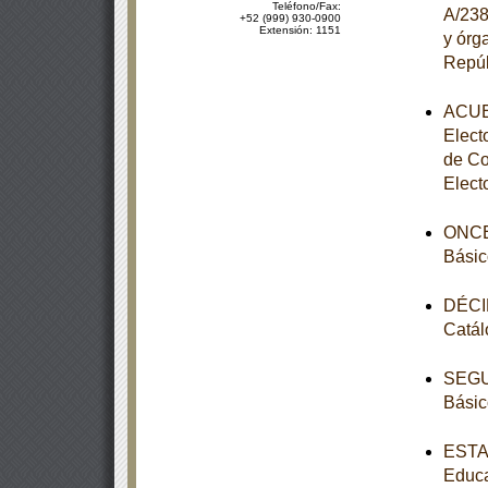
Teléfono/Fax:
A/238
+52 (999) 930-0900
Extensión: 1151
y órg
Repúb
ACUER
Elect
de Co
Elect
ONCEA
Básic
DÉCIM
Catál
SEGUN
Básic
ESTAT
Educa