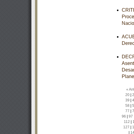
CRITE
Proce
Nacio
ACUER
Dere
DECRE
Asent
Desar
Plane
« Ant
20
|
39
|
58
|
77
|
96
|
97
112
|
127
|
|
1