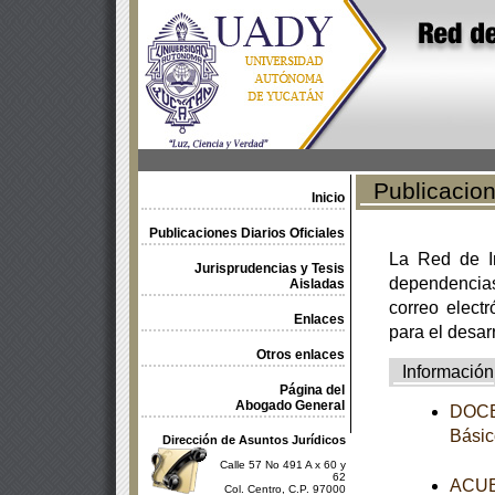
Publicacione
Inicio
Publicaciones Diarios Oficiales
La Red de In
Jurisprudencias y Tesis
dependencia
Aisladas
correo electr
Enlaces
para el desar
Otros enlaces
Información
Página del
Abogado General
DOCEA
Básic
Dirección de Asuntos Jurídicos
Calle 57 No 491 A x 60 y
62
ACUER
Col. Centro, C.P. 97000