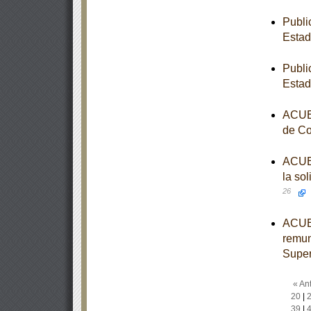
Publi
Estad
Publi
Estad
ACUER
de Co
ACUER
la sol
26
ACUER
remun
Super
« Ant
20
|
39
|