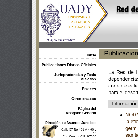
Publicacione
Inicio
Publicaciones Diarios Oficiales
La Red de In
Jurisprudencias y Tesis
dependencia
Aisladas
correo electr
Enlaces
para el desar
Otros enlaces
Información
Página del
Abogado General
NORMA
la ef
Dirección de Asuntos Jurídicos
germi
Calle 57 No 491 A x 60 y
62
sanit
Col. Centro, C.P. 97000