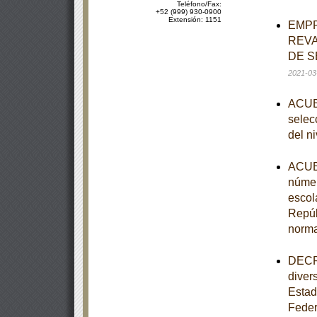
Teléfono/Fax:
+52 (999) 930-0900
Extensión: 1151
EMPR
REVA
DE S
2021-03
ACUER
selecc
del n
ACUER
númer
escol
Repúb
norm
DECRE
diver
Estad
Feder