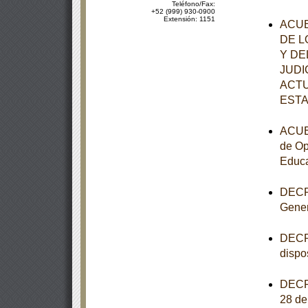
Teléfono/Fax:
+52 (999) 930-0900
Extensión: 1151
ACUE
DE L
Y DE
JUDI
ACTU
ESTA
ACUER
de Op
Educa
DECRE
Gener
DECRE
dispo
DECRE
28 de