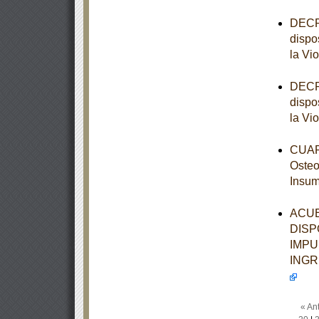
DECRE
dispo
la Vi
DECRE
dispo
la Vi
CUART
Osteo
Insum
ACUE
DISP
IMPU
INGR
« Ant