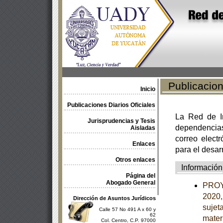
Publicacione
Inicio
Publicaciones Diarios Oficiales
La Red de In
Jurisprudencias y Tesis
dependencia
Aisladas
correo electr
Enlaces
para el desar
Otros enlaces
Información
Página del
Abogado General
PROY
2020,
Dirección de Asuntos Jurídicos
sujet
Calle 57 No 491 A x 60 y
62
mater
Col. Centro, C.P. 97000