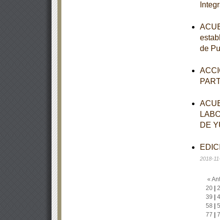
Integr
ACUER
establ
de Pu
ACCI
PAR
ACUE
LABO
DE Y
EDICI
2018-11
« Ant
20
|
39
|
58
|
77
|