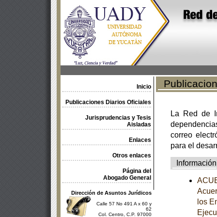
Publicacione
Inicio
Publicaciones Diarios Oficiales
La Red de In
Jurisprudencias y Tesis
dependencia
Aisladas
correo electr
Enlaces
para el desar
Otros enlaces
Información
Página del
Abogado General
ACUER
Acuer
Dirección de Asuntos Jurídicos
los E
Calle 57 No 491 A x 60 y
62
Ejecu
Col. Centro, C.P. 97000