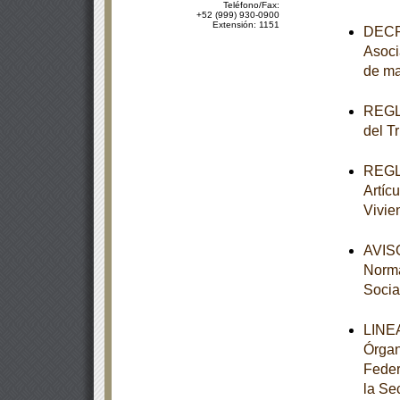
Teléfono/Fax:
+52 (999) 930-0900
Extensión: 1151
DECRE
Asoci
de ma
REGLA
del T
REGLA
Artícu
Vivie
AVISO
Norma
Socia
LINEA
Órgan
Feder
la Se