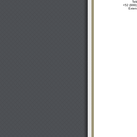
Tel
+52 (999)
Exten