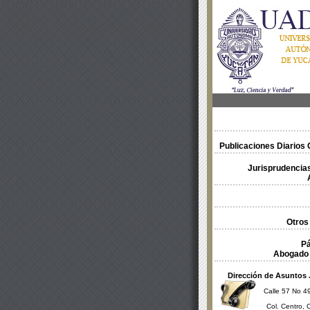
Publicaciones Diarios O
Jurisprudencias
Otros
Pá
Abogado 
Dirección de Asuntos 
Calle 57 No 49
Col. Centro, 