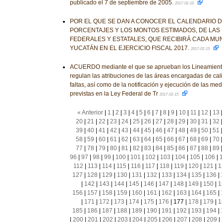
publicado el 7 de septiembre de 2005.
2017-02-16
POR EL QUE SE DAN A CONOCER EL CALENDARIO D
PORCENTAJES Y LOS MONTOS ESTIMADOS, DE LAS 
FEDERALES Y ESTATALES, QUE RECIBIRÁ CADA MUN
YUCATÁN EN EL EJERCICIO FISCAL 2017.
2017-02-15
ACUERDO mediante el que se aprueban los Lineamient
regulan las atribuciones de las áreas encargadas de cali
faltas, así como de la notificación y ejecución de las m
previstas en la Ley Federal de Tr
2017-02-15
« Anterior
|
1
|
2
|
3
|
4
|
5
|
6
|
7
|
8
|
9
|
10
|
11
|
12
|
13
20
|
21
|
22
|
23
|
24
|
25
|
26
|
27
|
28
|
29
|
30
|
31
|
32
39
|
40
|
41
|
42
|
43
|
44
|
45
|
46
|
47
|
48
|
49
|
50
|
51
58
|
59
|
60
|
61
|
62
|
63
|
64
|
65
|
66
|
67
|
68
|
69
|
70
77
|
78
|
79
|
80
|
81
|
82
|
83
|
84
|
85
|
86
|
87
|
88
|
89
96
|
97
|
98
|
99
|
100
|
101
|
102
|
103
|
104
|
105
|
106
|
112
|
113
|
114
|
115
|
116
|
117
|
118
|
119
|
120
|
121
|
1
127
|
128
|
129
|
130
|
131
|
132
|
133
|
134
|
135
|
136
|
|
142
|
143
|
144
|
145
|
146
|
147
|
148
|
149
|
150
|
1
156
|
157
|
158
|
159
|
160
|
161
|
162
|
163
|
164
|
165
|
|
171
|
172
|
173
|
174
|
175
|
176
|
177
|
178
|
179
|
1
185
|
186
|
187
|
188
|
189
|
190
|
191
|
192
|
193
|
194
|
|
200
|
201
|
202
|
203
|
204
|
205
|
206
|
207
|
208
|
209
|