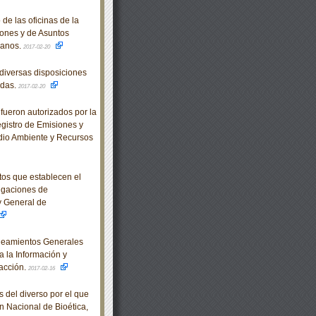
de las oficinas de la
ones y de Asuntos
manos.
2017-02-20
diversas disposiciones
adas.
2017-02-20
fueron autorizados por la
egistro de Emisiones y
dio Ambiente y Recursos
os que establecen el
igaciones de
ey General de
neamientos Generales
a la Información y
racción.
2017-02-16
 del diverso por el que
 Nacional de Bioética,