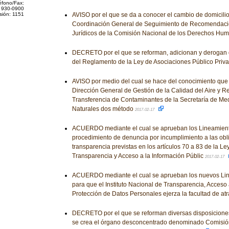
éfono/Fax:
 930-0900
sión: 1151
AVISO por el que se da a conocer el cambio de domicilio 
Coordinación General de Seguimiento de Recomendaci
Jurídicos de la Comisión Nacional de los Derechos Hu
DECRETO por el que se reforman, adicionan y derogan 
del Reglamento de la Ley de Asociaciones Público Priv
AVISO por medio del cual se hace del conocimiento que 
Dirección General de Gestión de la Calidad del Aire y R
Transferencia de Contaminantes de la Secretaría de Me
Naturales dos método
2017-02-17
ACUERDO mediante el cual se aprueban los Lineamient
procedimiento de denuncia por incumplimiento a las obl
transparencia previstas en los artículos 70 a 83 de la L
Transparencia y Acceso a la Información Públic
2017-02-17
ACUERDO mediante el cual se aprueban los nuevos Li
para que el Instituto Nacional de Transparencia, Acceso 
Protección de Datos Personales ejerza la facultad de at
DECRETO por el que se reforman diversas disposiciones
se crea el órgano desconcentrado denominado Comisión