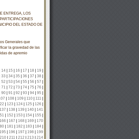
E ENTREGA, LOS
PARTICIPACIONES
ICIPIO DEL ESTADO DE
os Generales que
ficar la gravedad de las
edidas de apremio
|
14
|
15
|
16
|
17
|
18
|
19
|
|
33
|
34
|
35
|
36
|
37
|
38
|
|
52
|
53
|
54
|
55
|
56
|
57
|
|
71
|
72
|
73
|
74
|
75
|
76
|
|
90
|
91
|
92
|
93
|
94
|
95
|
107
|
108
|
109
|
110
|
111
|
22
|
123
|
124
|
125
|
126
|
137
|
138
|
139
|
140
|
141
51
|
152
|
153
|
154
|
155
|
166
|
167
|
168
|
169
|
170
80
|
181
|
182
|
183
|
184
|
195
|
196
|
197
|
198
|
199
210
|
211
|
212
|
213
|
214