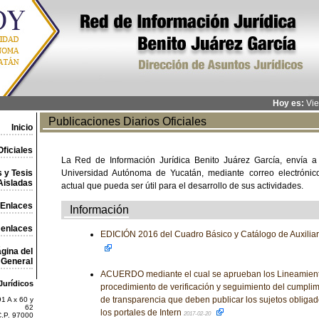
Hoy es:
Vie
Publicaciones Diarios Oficiales
Inicio
ficiales
La Red de Información Jurídica Benito Juárez García, envía a
 y Tesis
Universidad Autónoma de Yucatán, mediante correo electrónico,
Aisladas
actual que pueda ser útil para el desarrollo de sus actividades.
Enlaces
Información
 enlaces
EDICIÓN 2016 del Cuadro Básico y Catálogo de Auxilia
gina del
General
ACUERDO mediante el cual se aprueban los Lineamient
Jurídicos
procedimiento de verificación y seguimiento del cumplim
de transparencia que deben publicar los sujetos obligad
1 A x 60 y
62
los portales de Intern
2017-02-20
C.P. 97000