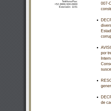
Teléfono/Fax:
007-C
+52 (999) 930-0900
Extensión: 1151
const
DECRE
diver
Estad
corru
AVISO
por tr
Inter
Conse
susce
RESOL
genera
DECRE
de ca