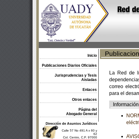
Publicacione
Inicio
Publicaciones Diarios Oficiales
La Red de In
Jurisprudencias y Tesis
dependencia
Aisladas
correo electr
Enlaces
para el desar
Otros enlaces
Información
Página del
Abogado General
NORMA
eléct
Dirección de Asuntos Jurídicos
Calle 57 No 491 A x 60 y
62
AVISO
Col. Centro, C.P. 97000