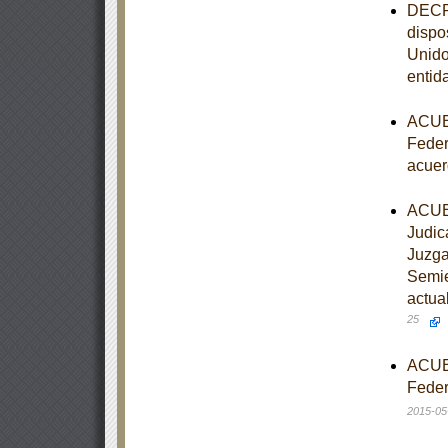
DECRE
dispo
Unido
entid
ACUER
Feder
acuer
ACUER
Judic
Juzga
Semie
actua
25
ACUER
Feder
2015-05