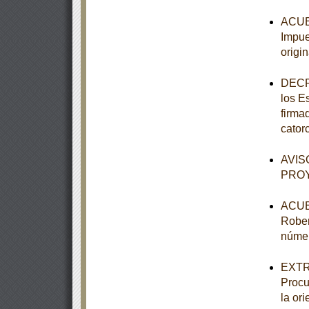
ACUER
Impue
origi
DECRE
los E
firma
cator
AVISO
PROY
ACUER
Rober
númer
EXTRA
Procu
la or