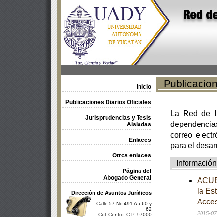
Publicacione
Inicio
Publicaciones Diarios Oficiales
La Red de In
Jurisprudencias y Tesis
dependencia
Aisladas
correo electr
Enlaces
para el desar
Otros enlaces
Información
Página del
Abogado General
ACUER
la Es
Dirección de Asuntos Jurídicos
Acces
Calle 57 No 491 A x 60 y
62
2015-07
Col. Centro, C.P. 97000