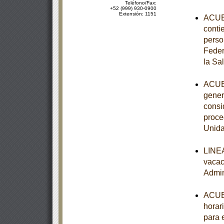
Teléfono/Fax:
+52 (999) 930-0900
Extensión: 1151
ACUER
contie
perso
Feder
la Sa
ACUER
gener
consi
proce
Unida
LINEA
vacac
Admin
ACUER
horari
para 