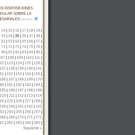
EN DISPOSICIONES
EDULAR SOBRE LA
RESARIALES
2021-04-30
|
14
|
15
|
16
|
17
|
18
|
19
|
|
33
|
34
|
35
|
36
|
37
|
38
|
|
52
|
53
|
54
|
55
|
56
|
57
|
|
71
|
72
|
73
|
74
|
75
|
76
|
|
90
|
91
|
92
|
93
|
94
|
95
|
107
|
108
|
109
|
110
|
111
|
22
|
123
|
124
|
125
|
126
|
137
|
138
|
139
|
140
|
141
51
|
152
|
153
|
154
|
155
|
166
|
167
|
168
|
169
|
170
80
|
181
|
182
|
183
|
184
|
195
|
196
|
197
|
198
|
199
210
|
211
|
212
|
213
|
214
24
|
225
|
226
|
227
|
228
|
239
|
240
|
241
|
242
|
243
53
|
254
|
255
|
256
|
257
|
268
|
269
|
270
|
271
|
272
81
|
282
|
283
|
284
|
285
|
Siguiente »