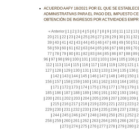
ACUERDO AAFY 18/2021 POR EL QUE SE ESTABLEC
ADMINISTRATIVAS PARA EL PAGO DEL IMPUESTO C
OBTENCIÓN DE INGRESOS POR ACTIVIDADES EMP
« Anterior
|
1
|
2
|
3
|
4
|
5
|
6
|
7
|
8
|
9
|
10
|
11
|
12
|
13
20
|
21
|
22
|
23
|
24
|
25
|
26
|
27
|
28
|
29
|
30
|
31
|
32
39
|
40
|
41
|
42
|
43
|
44
|
45
|
46
|
47
|
48
|
49
|
50
|
51
58
|
59
|
60
|
61
|
62
|
63
|
64
|
65
|
66
|
67
|
68
|
69
|
70
77
|
78
|
79
|
80
|
81
|
82
|
83
|
84
|
85
|
86
|
87
|
88
|
89
96
|
97
|
98
|
99
|
100
|
101
|
102
|
103
|
104
|
105
|
106
|
112
|
113
|
114
|
115
|
116
|
117
|
118
|
119
|
120
|
121
|
1
127
|
128
|
129
|
130
|
131
|
132
|
133
|
134
|
135
|
136
|
|
142
|
143
|
144
|
145
|
146
|
147
|
148
|
149
|
150
|
1
156
|
157
|
158
|
159
|
160
|
161
|
162
|
163
|
164
|
165
|
|
171
|
172
|
173
|
174
|
175
|
176
|
177
|
178
|
179
|
1
185
|
186
|
187
|
188
|
189
|
190
|
191
|
192
|
193
|
194
|
|
200
|
201
|
202
|
203
|
204
|
205
|
206
|
207
|
208
|
209
|
|
215
|
216
|
217
|
218
|
219
|
220
|
221
|
222
|
223
|
2
229
|
230
|
231
|
232
|
233
|
234
|
235
|
236
|
237
|
238
|
|
244
|
245
|
246
|
247
|
248
|
249
|
250
|
251
|
252
|
2
258
|
259
|
260
|
261
|
262
|
263
|
264
|
265
|
266
|
267
|
|
273
|
274
|
275
|
276
|
277
|
278
|
279
|
280
|
2