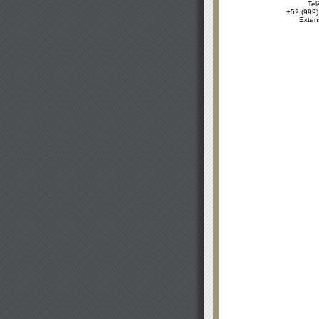
Tel
+52 (999)
Exten