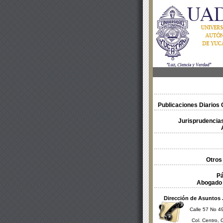
Publicaciones Diarios O
Jurisprudencias
Otros
Pá
Abogado 
Dirección de Asuntos 
Calle 57 No 49
Col. Centro, 