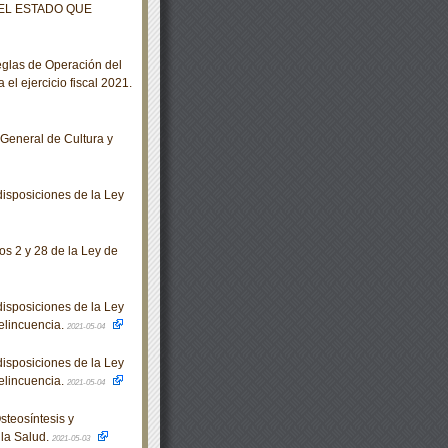
 EL ESTADO QUE
glas de Operación del
el ejercicio fiscal 2021.
 General de Cultura y
isposiciones de la Ley
os 2 y 28 de la Ley de
isposiciones de la Ley
Delincuencia.
2021-05-04
isposiciones de la Ley
Delincuencia.
2021-05-04
steosíntesis y
la Salud.
2021-05-03