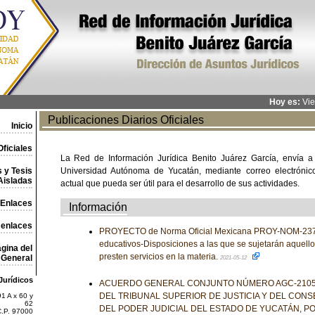
Hoy es:
Vie
Publicaciones Diarios Oficiales
Inicio
ficiales
La Red de Información Jurídica Benito Juárez García, envía a
 y Tesis
Universidad Autónoma de Yucatán, mediante correo electrónico,
Aisladas
actual que pueda ser útil para el desarrollo de sus actividades.
Enlaces
Información
 enlaces
PROYECTO de Norma Oficial Mexicana PROY-NOM-237-
educativos-Disposiciones a las que se sujetarán aquello
gina del
presten servicios en la materia.
General
2021-05-12
Jurídicos
ACUERDO GENERAL CONJUNTO NÚMERO AGC-2105-
DEL TRIBUNAL SUPERIOR DE JUSTICIA Y DEL CONS
1 A x 60 y
62
DEL PODER JUDICIAL DEL ESTADO DE YUCATÁN, PO
C.P. 97000