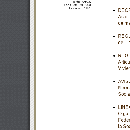
Teléfono/Fax:
+52 (999) 930-0900
Extensión: 1151
DECRE
Asoci
de ma
REGLA
del T
REGLA
Artícu
Vivie
AVISO
Norma
Socia
LINEA
Órgan
Feder
la Se