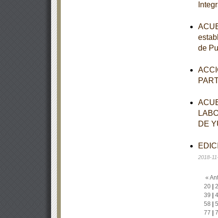
Integr
ACUER
establ
de Pu
ACCI
PAR
ACUE
LABO
DE Y
EDICI
2018-11
« Ant
20
|
39
|
58
|
77
|