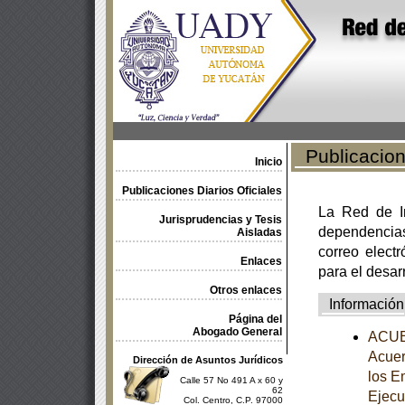
Publicacione
Inicio
Publicaciones Diarios Oficiales
La Red de In
Jurisprudencias y Tesis
dependencia
Aisladas
correo electr
Enlaces
para el desar
Otros enlaces
Información
Página del
Abogado General
ACUER
Acuer
Dirección de Asuntos Jurídicos
los E
Calle 57 No 491 A x 60 y
62
Ejecu
Col. Centro, C.P. 97000