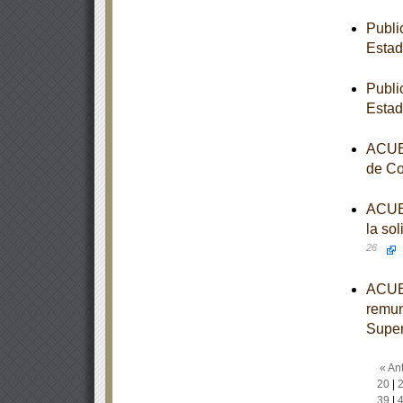
Publi
Estad
Publi
Estad
ACUER
de Co
ACUER
la sol
26
ACUER
remun
Super
« Ant
20
|
39
|