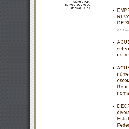
Teléfono/Fax:
+52 (999) 930-0900
Extensión: 1151
EMPR
REVA
DE S
2021-03
ACUER
selecc
del n
ACUER
númer
escol
Repúb
norm
DECRE
diver
Estad
Feder