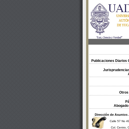
Publicaciones Diarios O
Jurisprudencias
Otros
Pá
Abogado 
Dirección de Asuntos 
Calle 57 No 49
Col. Centro, 