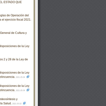
 EL ESTADO QUE
glas de Operación del
el ejercicio fiscal 2021.
 General de Cultura y
isposiciones de la Ley
os 2 y 28 de la Ley de
isposiciones de la Ley
Delincuencia.
2021-05-04
isposiciones de la Ley
Delincuencia.
2021-05-04
steosíntesis y
la Salud.
2021-05-03