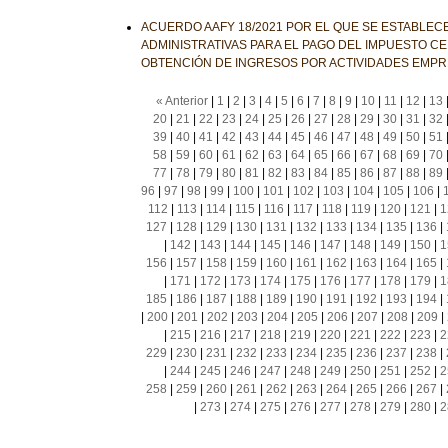
ACUERDO AAFY 18/2021 POR EL QUE SE ESTABLEC
ADMINISTRATIVAS PARA EL PAGO DEL IMPUESTO C
OBTENCIÓN DE INGRESOS POR ACTIVIDADES EMP
« Anterior
|
1
|
2
|
3
|
4
|
5
|
6
|
7
|
8
|
9
|
10
|
11
|
12
|
13
20
|
21
|
22
|
23
|
24
|
25
|
26
|
27
|
28
|
29
|
30
|
31
|
32
39
|
40
|
41
|
42
|
43
|
44
|
45
|
46
|
47
|
48
|
49
|
50
|
51
58
|
59
|
60
|
61
|
62
|
63
|
64
|
65
|
66
|
67
|
68
|
69
|
70
77
|
78
|
79
|
80
|
81
|
82
|
83
|
84
|
85
|
86
|
87
|
88
|
89
96
|
97
|
98
|
99
|
100
|
101
|
102
|
103
|
104
|
105
|
106
|
112
|
113
|
114
|
115
|
116
|
117
|
118
|
119
|
120
|
121
|
1
127
|
128
|
129
|
130
|
131
|
132
|
133
|
134
|
135
|
136
|
|
142
|
143
|
144
|
145
|
146
|
147
|
148
|
149
|
150
|
1
156
|
157
|
158
|
159
|
160
|
161
|
162
|
163
|
164
|
165
|
|
171
|
172
|
173
|
174
|
175
|
176
|
177
|
178
|
179
|
1
185
|
186
|
187
|
188
|
189
|
190
|
191
|
192
|
193
|
194
|
|
200
|
201
|
202
|
203
|
204
|
205
|
206
|
207
|
208
|
209
|
|
215
|
216
|
217
|
218
|
219
|
220
|
221
|
222
|
223
|
2
229
|
230
|
231
|
232
|
233
|
234
|
235
|
236
|
237
|
238
|
|
244
|
245
|
246
|
247
|
248
|
249
|
250
|
251
|
252
|
2
258
|
259
|
260
|
261
|
262
|
263
|
264
|
265
|
266
|
267
|
|
273
|
274
|
275
|
276
|
277
|
278
|
279
|
280
|
2