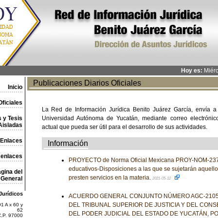
Hoy es:
Miérc
Publicaciones Diarios Oficiales
Inicio
ficiales
La Red de Información Jurídica Benito Juárez García, envía a
 y Tesis
Universidad Autónoma de Yucatán, mediante correo electrónico,
Aisladas
actual que pueda ser útil para el desarrollo de sus actividades.
Enlaces
Información
 enlaces
PROYECTO de Norma Oficial Mexicana PROY-NOM-237-
educativos-Disposiciones a las que se sujetarán aquello
gina del
presten servicios en la materia.
General
2021-05-12
Jurídicos
ACUERDO GENERAL CONJUNTO NÚMERO AGC-2105-
DEL TRIBUNAL SUPERIOR DE JUSTICIA Y DEL CONS
1 A x 60 y
62
DEL PODER JUDICIAL DEL ESTADO DE YUCATÁN, PO
C.P. 97000