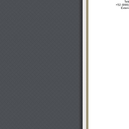
Tel
+52 (999)
Exten