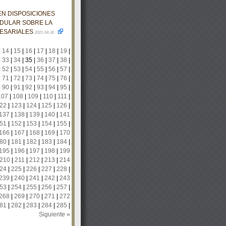
EN DISPOSICIONES
EDULAR SOBRE LA
RESARIALES
2021-04-30
|
14
|
15
|
16
|
17
|
18
|
19
|
|
33
|
34
|
35
|
36
|
37
|
38
|
|
52
|
53
|
54
|
55
|
56
|
57
|
|
71
|
72
|
73
|
74
|
75
|
76
|
|
90
|
91
|
92
|
93
|
94
|
95
|
107
|
108
|
109
|
110
|
111
|
22
|
123
|
124
|
125
|
126
|
137
|
138
|
139
|
140
|
141
51
|
152
|
153
|
154
|
155
|
166
|
167
|
168
|
169
|
170
80
|
181
|
182
|
183
|
184
|
195
|
196
|
197
|
198
|
199
210
|
211
|
212
|
213
|
214
24
|
225
|
226
|
227
|
228
|
239
|
240
|
241
|
242
|
243
53
|
254
|
255
|
256
|
257
|
268
|
269
|
270
|
271
|
272
81
|
282
|
283
|
284
|
285
|
Siguiente »