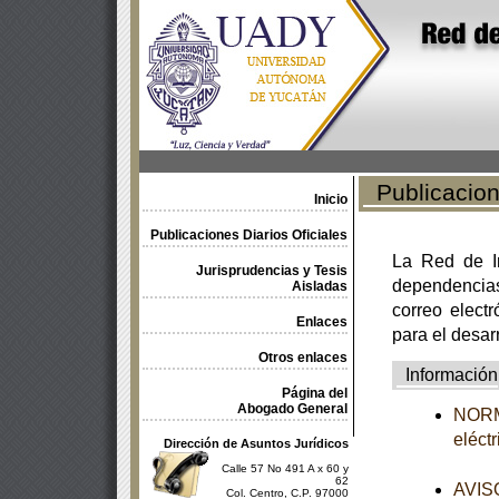
Publicacione
Inicio
Publicaciones Diarios Oficiales
La Red de In
Jurisprudencias y Tesis
dependencia
Aisladas
correo electr
Enlaces
para el desar
Otros enlaces
Información
Página del
Abogado General
NORMA
eléct
Dirección de Asuntos Jurídicos
Calle 57 No 491 A x 60 y
62
AVISO
Col. Centro, C.P. 97000