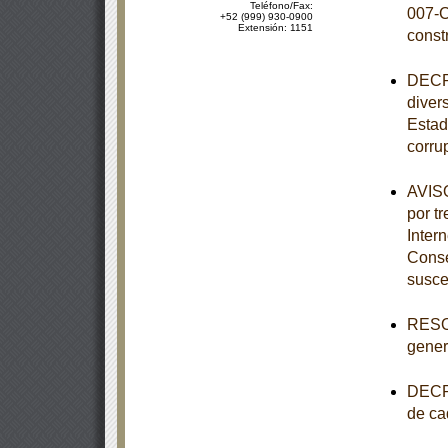
Teléfono/Fax:
007-C
+52 (999) 930-0900
Extensión: 1151
const
DECRE
diver
Estad
corru
AVISO
por tr
Inter
Conse
susce
RESOL
genera
DECRE
de ca