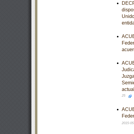
DECRE
dispo
Unido
entid
ACUER
Feder
acuer
ACUER
Judic
Juzga
Semie
actua
25
ACUER
Feder
2015-05