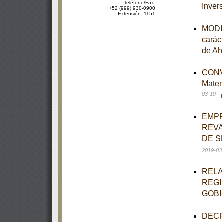
Teléfono/Fax:
Inver
+52 (999) 930-0900
Extensión: 1151
MODIF
carác
de Ah
CONVO
Mater
03-19
EMPR
REVA
DE S
2019-03
RELA
REGI
GOBI
DECRE