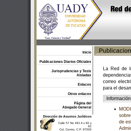
Publicacione
Inicio
Publicaciones Diarios Oficiales
La Red de In
Jurisprudencias y Tesis
dependencia
Aisladas
correo electr
Enlaces
para el desar
Otros enlaces
Información
Página del
Abogado General
MODIF
sobre
Dirección de Asuntos Jurídicos
de es
Calle 57 No 491 A x 60 y
62
Admin
Col. Centro, C.P. 97000