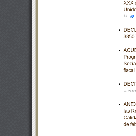
XXX d
Unido
14
DECLA
3850
ACUER
Progr
Social
fisca
DECRE
2019-03
ANEXO
las R
Calid
de fe