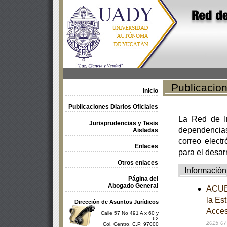
Publicacione
Inicio
Publicaciones Diarios Oficiales
La Red de In
Jurisprudencias y Tesis
dependencia
Aisladas
correo electr
Enlaces
para el desar
Otros enlaces
Información
Página del
Abogado General
ACUER
la Es
Dirección de Asuntos Jurídicos
Acces
Calle 57 No 491 A x 60 y
62
2015-07
Col. Centro, C.P. 97000