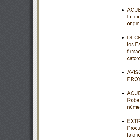
ACUER
Impue
origi
DECRE
los E
firma
cator
AVISO
PROY
ACUER
Rober
númer
EXTRA
Procu
la or