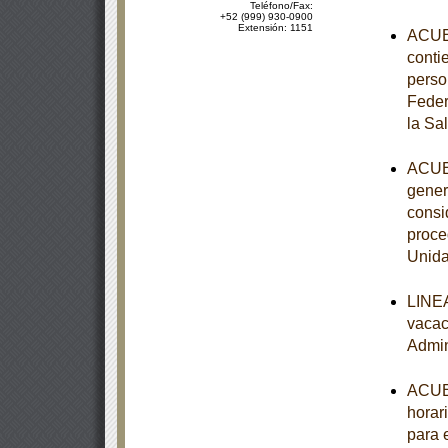
Teléfono/Fax:
+52 (999) 930-0900
Extensión: 1151
ACUER
contie
perso
Feder
la Sa
ACUER
gener
consi
proce
Unida
LINEA
vacac
Admin
ACUER
horari
para 