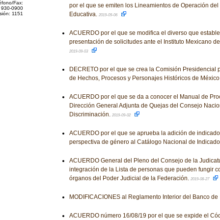
éfono/Fax:
por el que se emiten los Lineamientos de Operación de
 930-0900
sión: 1151
Educativa.
2019-09-06
ACUERDO por el que se modifica el diverso que establec
presentación de solicitudes ante el Instituto Mexicano de
2019-09-03
DECRETO por el que se crea la Comisión Presidencial
de Hechos, Procesos y Personajes Históricos de México
ACUERDO por el que se da a conocer el Manual de Proc
Dirección General Adjunta de Quejas del Consejo Nacion
Discriminación.
2019-09-02
ACUERDO por el que se aprueba la adición de indicador
perspectiva de género al Catálogo Nacional de Indicado
ACUERDO General del Pleno del Consejo de la Judicatur
integración de la Lista de personas que pueden fungir c
órganos del Poder Judicial de la Federación.
2019-08-27
MODIFICACIONES al Reglamento Interior del Banco de
ACUERDO número 16/08/19 por el que se expide el Cód