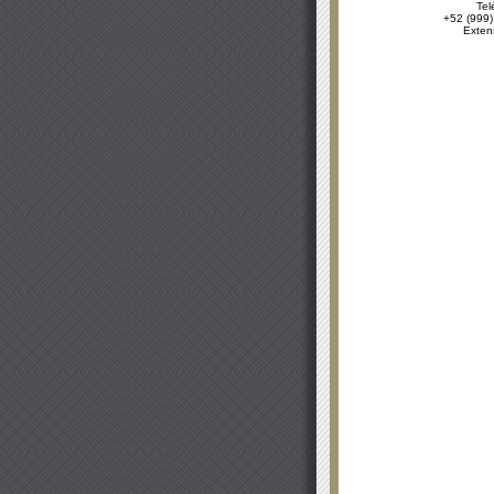
Tel
+52 (999)
Exten