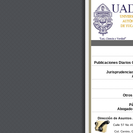
Publicaciones Diarios O
Jurisprudencias
Otros
Pá
Abogado 
Dirección de Asuntos 
Calle 57 No 49
Col. Centro, 