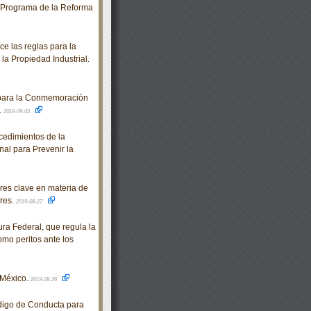
l Programa de la Reforma
e las reglas para la
 la Propiedad Industrial.
 para la Conmemoración
.
2019-09-03
edimientos de la
al para Prevenir la
es clave en materia de
res.
2019-08-27
a Federal, que regula la
omo peritos ante los
 México.
2019-08-26
igo de Conducta para