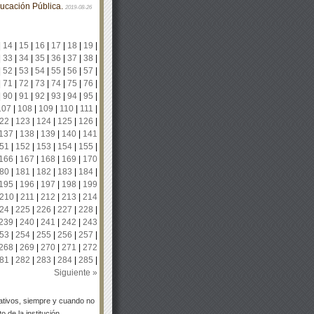
ducación Pública.
2019-08-26
|
14
|
15
|
16
|
17
|
18
|
19
|
|
33
|
34
|
35
|
36
|
37
|
38
|
|
52
|
53
|
54
|
55
|
56
|
57
|
|
71
|
72
|
73
|
74
|
75
|
76
|
|
90
|
91
|
92
|
93
|
94
|
95
|
107
|
108
|
109
|
110
|
111
|
22
|
123
|
124
|
125
|
126
|
137
|
138
|
139
|
140
|
141
51
|
152
|
153
|
154
|
155
|
166
|
167
|
168
|
169
|
170
80
|
181
|
182
|
183
|
184
|
195
|
196
|
197
|
198
|
199
210
|
211
|
212
|
213
|
214
24
|
225
|
226
|
227
|
228
|
239
|
240
|
241
|
242
|
243
53
|
254
|
255
|
256
|
257
|
268
|
269
|
270
|
271
|
272
81
|
282
|
283
|
284
|
285
|
Siguiente »
tivos, siempre y cuando no
 de la institución.