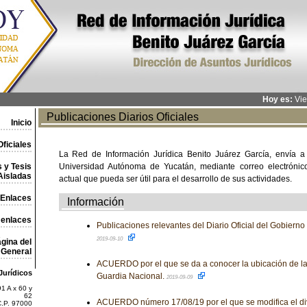
Hoy es:
Vie
Publicaciones Diarios Oficiales
Inicio
ficiales
La Red de Información Jurídica Benito Juárez García, envía a
 y Tesis
Universidad Autónoma de Yucatán, mediante correo electrónico,
Aisladas
actual que pueda ser útil para el desarrollo de sus actividades.
Enlaces
Información
 enlaces
Publicaciones relevantes del Diario Oficial del Gobiern
2019-09-10
gina del
General
ACUERDO por el que se da a conocer la ubicación de la 
Jurídicos
Guardia Nacional.
2019-09-09
1 A x 60 y
62
ACUERDO número 17/08/19 por el que se modifica el di
C.P. 97000