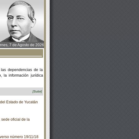
rnes, 7 de Agosto de 2026
 las dependencias de la
 la información jurídica
[Subir]
o del Estado de Yucatán
sede oficial de la
verso número 19/11/18