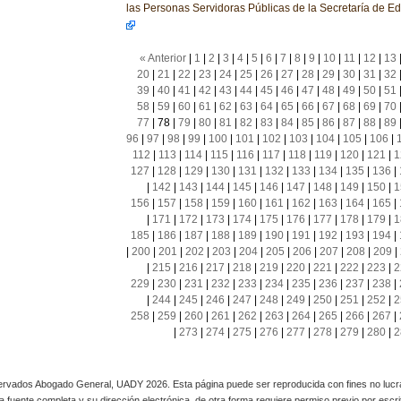
las Personas Servidoras Públicas de la Secretaría de E
« Anterior
|
1
|
2
|
3
|
4
|
5
|
6
|
7
|
8
|
9
|
10
|
11
|
12
|
13
20
|
21
|
22
|
23
|
24
|
25
|
26
|
27
|
28
|
29
|
30
|
31
|
32
39
|
40
|
41
|
42
|
43
|
44
|
45
|
46
|
47
|
48
|
49
|
50
|
51
58
|
59
|
60
|
61
|
62
|
63
|
64
|
65
|
66
|
67
|
68
|
69
|
70
77
|
78
|
79
|
80
|
81
|
82
|
83
|
84
|
85
|
86
|
87
|
88
|
89
96
|
97
|
98
|
99
|
100
|
101
|
102
|
103
|
104
|
105
|
106
|
112
|
113
|
114
|
115
|
116
|
117
|
118
|
119
|
120
|
121
|
1
127
|
128
|
129
|
130
|
131
|
132
|
133
|
134
|
135
|
136
|
|
142
|
143
|
144
|
145
|
146
|
147
|
148
|
149
|
150
|
1
156
|
157
|
158
|
159
|
160
|
161
|
162
|
163
|
164
|
165
|
|
171
|
172
|
173
|
174
|
175
|
176
|
177
|
178
|
179
|
1
185
|
186
|
187
|
188
|
189
|
190
|
191
|
192
|
193
|
194
|
|
200
|
201
|
202
|
203
|
204
|
205
|
206
|
207
|
208
|
209
|
|
215
|
216
|
217
|
218
|
219
|
220
|
221
|
222
|
223
|
2
229
|
230
|
231
|
232
|
233
|
234
|
235
|
236
|
237
|
238
|
|
244
|
245
|
246
|
247
|
248
|
249
|
250
|
251
|
252
|
2
258
|
259
|
260
|
261
|
262
|
263
|
264
|
265
|
266
|
267
|
|
273
|
274
|
275
|
276
|
277
|
278
|
279
|
280
|
2
rvados Abogado General, UADY 2026. Esta página puede ser reproducida con fines no lucra
 la fuente completa y su dirección electrónica, de otra forma requiere permiso previo por escrito