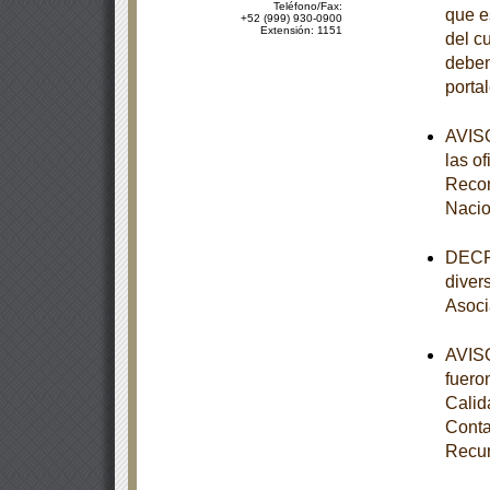
Teléfono/Fax:
que e
+52 (999) 930-0900
Extensión: 1151
del c
deben
porta
AVISO
las o
Recom
Nacio
DECRE
diver
Asoci
AVISO
fuero
Calid
Conta
Recur