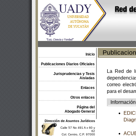
Publicacione
Inicio
Publicaciones Diarios Oficiales
La Red de In
Jurisprudencias y Tesis
dependencia
Aisladas
correo electr
Enlaces
para el desar
Otros enlaces
Información
Página del
Abogado General
EDICI
Diagn
Dirección de Asuntos Jurídicos
Calle 57 No 491 A x 60 y
62
ACUER
Col. Centro, C.P. 97000