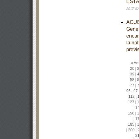
ESTA
2017-02
ACUER
Gener
encar
la no
previ
« Ant
20
|
39
|
58
|
77
|
96
|
97
112
|
127
|
|
1
156
|
|
1
185
|
|
200
|
|
2