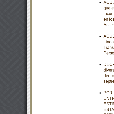
ACUER
que e
incum
en lo
Acces
ACUER
Linea
Trans
Perso
DECRE
diver
denom
septi
POR 
ENTR
ESTI
ESTA