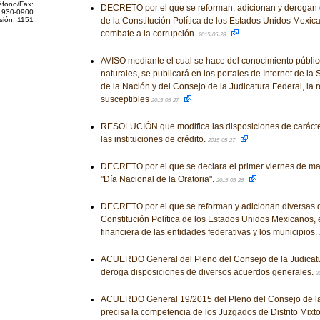
éfono/Fax:
DECRETO por el que se reforman, adicionan y derogan 
 930-0900
sión: 1151
de la Constitución Política de los Estados Unidos Mexic
combate a la corrupción.
2015-05-28
AVISO mediante el cual se hace del conocimiento público
naturales, se publicará en los portales de Internet de la
de la Nación y del Consejo de la Judicatura Federal, la 
susceptibles
2015-05-27
RESOLUCIÓN que modifica las disposiciones de carácter
las instituciones de crédito.
2015-05-27
DECRETO por el que se declara el primer viernes de m
"Día Nacional de la Oratoria".
2015-05-26
DECRETO por el que se reforman y adicionan diversas d
Constitución Política de los Estados Unidos Mexicanos, 
financiera de las entidades federativas y los municipios.
ACUERDO General del Pleno del Consejo de la Judicatu
deroga disposiciones de diversos acuerdos generales.
2
ACUERDO General 19/2015 del Pleno del Consejo de la 
precisa la competencia de los Juzgados de Distrito Mixt