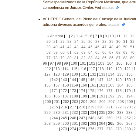
Semiespecializados de la República Mexicana, que act
competencia en Juicios Civiles Fed
2015-05-25
ACUERDO General del Pleno del Consejo de la Judicatu
adiciona diversos acuerdos generales.
2015-05-25
« Anterior
|
1
|
2
|
3
|
4
|
5
|
6
|
7
|
8
|
9
|
10
|
11
|
12
|
13
20
|
21
|
22
|
23
|
24
|
25
|
26
|
27
|
28
|
29
|
30
|
31
|
32
39
|
40
|
41
|
42
|
43
|
44
|
45
|
46
|
47
|
48
|
49
|
50
|
51
58
|
59
|
60
|
61
|
62
|
63
|
64
|
65
|
66
|
67
|
68
|
69
|
70
77
|
78
|
79
|
80
|
81
|
82
|
83
|
84
|
85
|
86
|
87
|
88
|
89
96
|
97
|
98
|
99
|
100
|
101
|
102
|
103
|
104
|
105
|
106
|
112
|
113
|
114
|
115
|
116
|
117
|
118
|
119
|
120
|
121
|
1
127
|
128
|
129
|
130
|
131
|
132
|
133
|
134
|
135
|
136
|
|
142
|
143
|
144
|
145
|
146
|
147
|
148
|
149
|
150
|
1
156
|
157
|
158
|
159
|
160
|
161
|
162
|
163
|
164
|
165
|
|
171
|
172
|
173
|
174
|
175
|
176
|
177
|
178
|
179
|
1
185
|
186
|
187
|
188
|
189
|
190
|
191
|
192
|
193
|
194
|
|
200
|
201
|
202
|
203
|
204
|
205
|
206
|
207
|
208
|
209
|
|
215
|
216
|
217
|
218
|
219
|
220
|
221
|
222
|
223
|
2
229
|
230
|
231
|
232
|
233
|
234
|
235
|
236
|
237
|
238
|
|
244
|
245
|
246
|
247
|
248
|
249
|
250
|
251
|
252
|
2
258
|
259
|
260
|
261
|
262
|
263
|
264
|
265
|
266
|
267
|
|
273
|
274
|
275
|
276
|
277
|
278
|
279
|
280
|
2