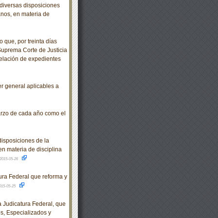
diversas disposiciones
anos, en materia de
 que, por treinta días
 Suprema Corte de Justicia
relación de expedientes
 general aplicables a
arzo de cada año como el
isposiciones de la
en materia de disciplina
2015-05-26
ra Federal que reforma y
015-05-25
Judicatura Federal, que
os, Especializados y