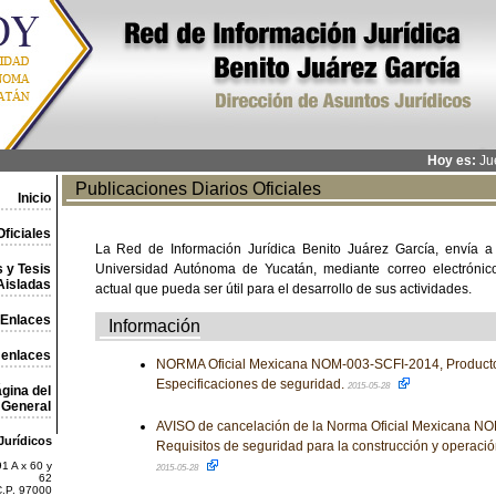
Hoy es:
Jue
Publicaciones Diarios Oficiales
Inicio
ficiales
La Red de Información Jurídica Benito Juárez García, envía a
 y Tesis
Universidad Autónoma de Yucatán, mediante correo electrónico,
Aisladas
actual que pueda ser útil para el desarrollo de sus actividades.
Enlaces
Información
 enlaces
NORMA Oficial Mexicana NOM-003-SCFI-2014, Productos
Especificaciones de seguridad.
2015-05-28
gina del
General
AVISO de cancelación de la Norma Oficial Mexicana
Jurídicos
Requisitos de seguridad para la construcción y operaci
1 A x 60 y
2015-05-28
62
C.P. 97000