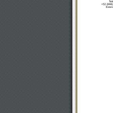
Tel
+52 (999)
Exten