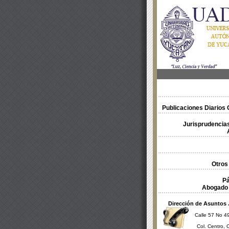
Publicaciones Diarios O
Jurisprudencias
Otros
Pá
Abogado 
Dirección de Asuntos 
Calle 57 No 49
Col. Centro, 