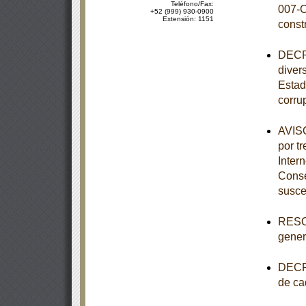
Teléfono/Fax:
007-C
+52 (999) 930-0900
Extensión: 1151
const
DECRE
diver
Estad
corru
AVISO
por tr
Inter
Conse
susce
RESOL
genera
DECRE
de ca