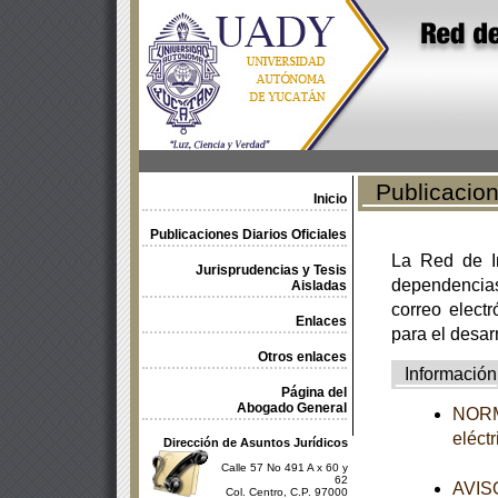
Publicacione
Inicio
Publicaciones Diarios Oficiales
La Red de In
Jurisprudencias y Tesis
dependencia
Aisladas
correo electr
Enlaces
para el desar
Otros enlaces
Información
Página del
Abogado General
NORMA
eléct
Dirección de Asuntos Jurídicos
Calle 57 No 491 A x 60 y
62
AVISO
Col. Centro, C.P. 97000