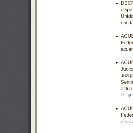
DECRE
dispo
Unido
entid
ACUER
Feder
acuer
ACUER
Judic
Juzga
Semie
actua
25
ACUER
Feder
2015-05