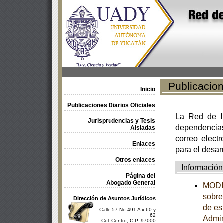
Publicacione
Inicio
Publicaciones Diarios Oficiales
La Red de In
Jurisprudencias y Tesis
dependencia
Aisladas
correo electr
Enlaces
para el desar
Otros enlaces
Información
Página del
Abogado General
MODIF
sobre
Dirección de Asuntos Jurídicos
de es
Calle 57 No 491 A x 60 y
62
Admin
Col. Centro, C.P. 97000