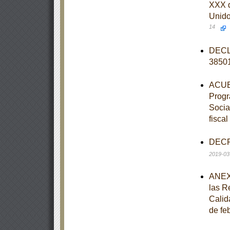
XXX d
Unido
14
DECLA
3850
ACUER
Progr
Social
fisca
DECRE
2019-03
ANEXO
las R
Calid
de fe