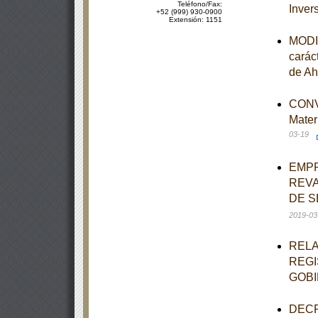
Teléfono/Fax:
Inver
+52 (999) 930-0900
Extensión: 1151
MODIF
carác
de Ah
CONVO
Mater
03-19
EMPR
REVA
DE S
2019-03
RELA
REGI
GOBI
DECRE