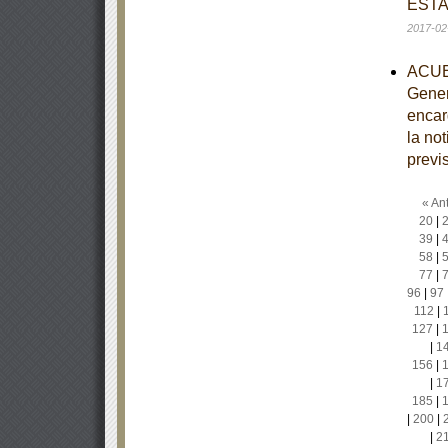
ESTA
2017-02
ACUER
Gener
encar
la no
previ
« Ant
20
|
39
|
58
|
77
|
96
|
97
112
|
127
|
|
1
156
|
|
1
185
|
|
200
|
|
2