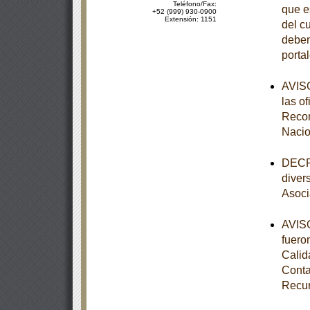
Teléfono/Fax:
que e
+52 (999) 930-0900
Extensión: 1151
del c
deben
porta
AVISO
las o
Recom
Nacio
DECRE
diver
Asoci
AVISO
fuero
Calid
Conta
Recur