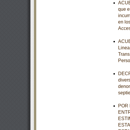
ACUER
que e
incum
en lo
Acces
ACUER
Linea
Trans
Perso
DECRE
diver
denom
septi
POR 
ENTR
ESTI
ESTA