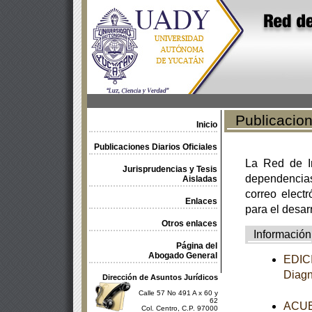
Publicacione
Inicio
Publicaciones Diarios Oficiales
La Red de In
Jurisprudencias y Tesis
dependencia
Aisladas
correo electr
Enlaces
para el desar
Otros enlaces
Información
Página del
Abogado General
EDICI
Diagn
Dirección de Asuntos Jurídicos
Calle 57 No 491 A x 60 y
62
ACUER
Col. Centro, C.P. 97000