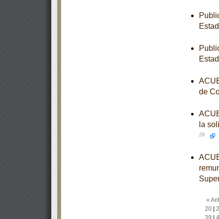
Publi
Estad
Publi
Estad
ACUER
de Co
ACUER
la sol
26
ACUER
remun
Super
« Ant
20
|
39
|