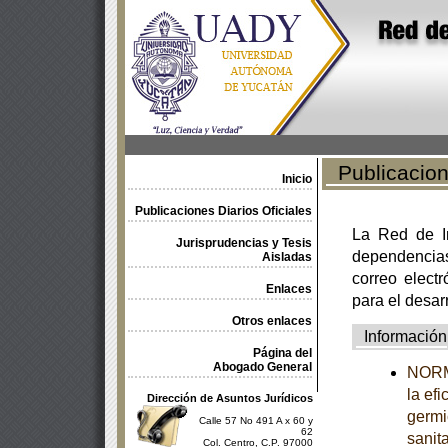
Publicacione
Inicio
Publicaciones Diarios Oficiales
La Red de In
Jurisprudencias y Tesis
dependencia
Aisladas
correo electr
Enlaces
para el desar
Otros enlaces
Información
Página del
Abogado General
NORMA
la ef
Dirección de Asuntos Jurídicos
germi
Calle 57 No 491 A x 60 y
62
sanit
Col. Centro, C.P. 97000