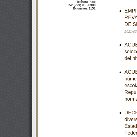
Teléfono/Fax:
+52 (999) 930-0900
Extensión: 1151
EMPR
REVA
DE S
2021-03
ACUER
selecc
del n
ACUER
númer
escol
Repúb
norm
DECRE
diver
Estad
Feder