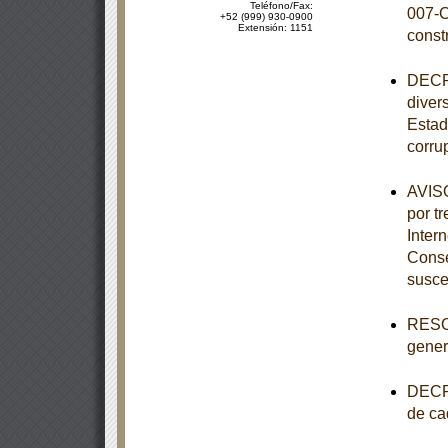
Teléfono/Fax:
007-C
+52 (999) 930-0900
Extensión: 1151
const
DECRE
diver
Estad
corru
AVISO
por tr
Inter
Conse
susce
RESOL
genera
DECRE
de ca