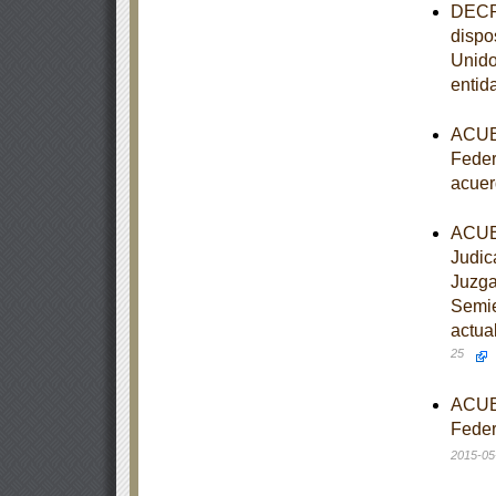
DECRE
dispo
Unido
entid
ACUER
Feder
acuer
ACUER
Judic
Juzga
Semie
actua
25
ACUER
Feder
2015-05