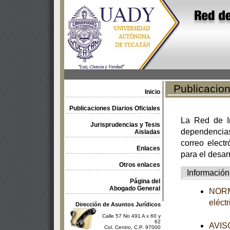
Publicacione
Inicio
Publicaciones Diarios Oficiales
La Red de In
Jurisprudencias y Tesis
dependencia
Aisladas
correo electr
Enlaces
para el desar
Otros enlaces
Información
Página del
Abogado General
NORMA
eléct
Dirección de Asuntos Jurídicos
Calle 57 No 491 A x 60 y
62
AVISO
Col. Centro, C.P. 97000