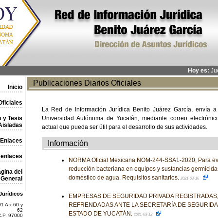
Hoy es:
Jue
Publicaciones Diarios Oficiales
Inicio
ficiales
La Red de Información Jurídica Benito Juárez García, envía a
 y Tesis
Universidad Autónoma de Yucatán, mediante correo electrónico,
Aisladas
actual que pueda ser útil para el desarrollo de sus actividades.
Enlaces
Información
 enlaces
NORMA Oficial Mexicana NOM-244-SSA1-2020, Para eval
reducción bacteriana en equipos y sustancias germicida
gina del
doméstico de agua. Requisitos sanitarios.
General
2021-03-16
Jurídicos
EMPRESAS DE SEGURIDAD PRIVADA REGISTRADAS,
REFRENDADAS ANTE LA SECRETARÍA DE SEGURIDA
1 A x 60 y
62
ESTADO DE YUCATÁN.
2021-03-12
C.P. 97000