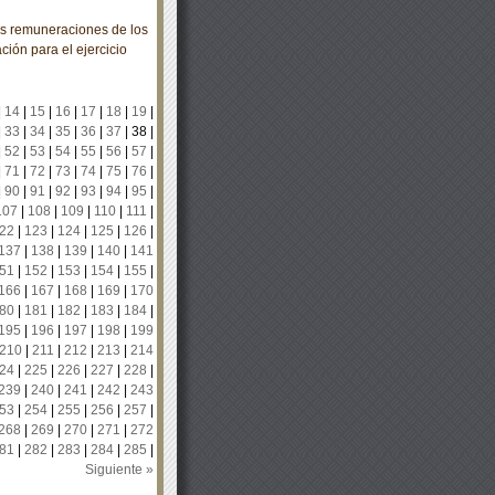
s remuneraciones de los
ción para el ejercicio
|
14
|
15
|
16
|
17
|
18
|
19
|
|
33
|
34
|
35
|
36
|
37
|
38
|
|
52
|
53
|
54
|
55
|
56
|
57
|
|
71
|
72
|
73
|
74
|
75
|
76
|
|
90
|
91
|
92
|
93
|
94
|
95
|
107
|
108
|
109
|
110
|
111
|
22
|
123
|
124
|
125
|
126
|
137
|
138
|
139
|
140
|
141
51
|
152
|
153
|
154
|
155
|
166
|
167
|
168
|
169
|
170
80
|
181
|
182
|
183
|
184
|
195
|
196
|
197
|
198
|
199
210
|
211
|
212
|
213
|
214
24
|
225
|
226
|
227
|
228
|
239
|
240
|
241
|
242
|
243
53
|
254
|
255
|
256
|
257
|
268
|
269
|
270
|
271
|
272
81
|
282
|
283
|
284
|
285
|
Siguiente »