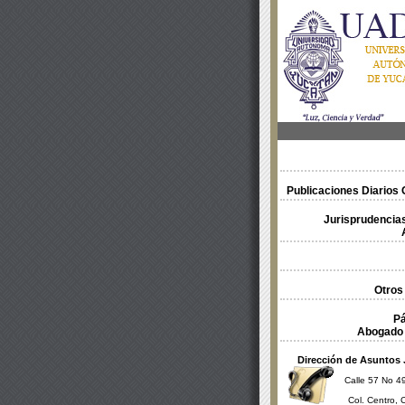
Publicaciones Diarios O
Jurisprudencias
Otros
Pá
Abogado 
Dirección de Asuntos 
Calle 57 No 49
Col. Centro, 