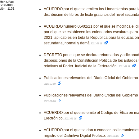
éfono/Fax:
 930-0900
sión: 1151
ACUERDO por el que se emiten los Lineamientos para la
distribución de libros de texto gratuitos del nivel secund
ACUERDO número 05/02/21 por el que se modifica el d
por el que se establecen los calendarios escolares para e
2021, aplicables en toda la República para la educación 
secundaria, normal y demá
2021-03-11
DECRETO por el que se declara reformadas y adicionad
disposiciones de la Constitución Política de los Estado
relativos al Poder Judicial de la Federación.
2021-03-11
Publicaciones relevantes del Diario Oficial del Gobiern
2021-03-09
Publicaciones relevantes del Diario Oficial del Gobiern
2021-02-26
ACUERDO por el que se emite el Código de Ética en ma
Electrónico.
2021-02-26
ACUERDO por el que se dan a conocer los lineamientos p
registro del Distintivo Digital Profeco.
2021-02-26