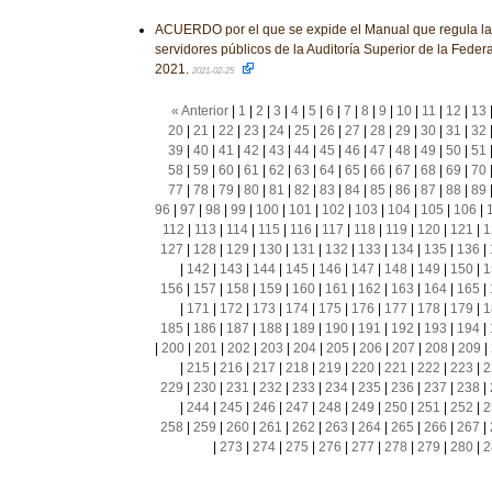
ACUERDO por el que se expide el Manual que regula la
servidores públicos de la Auditoría Superior de la Federa
2021.
2021-02-25
« Anterior
|
1
|
2
|
3
|
4
|
5
|
6
|
7
|
8
|
9
|
10
|
11
|
12
|
13
20
|
21
|
22
|
23
|
24
|
25
|
26
|
27
|
28
|
29
|
30
|
31
|
32
39
|
40
|
41
|
42
|
43
|
44
|
45
|
46
|
47
|
48
|
49
|
50
|
51
58
|
59
|
60
|
61
|
62
|
63
|
64
|
65
|
66
|
67
|
68
|
69
|
70
77
|
78
|
79
|
80
|
81
|
82
|
83
|
84
|
85
|
86
|
87
|
88
|
89
96
|
97
|
98
|
99
|
100
|
101
|
102
|
103
|
104
|
105
|
106
|
112
|
113
|
114
|
115
|
116
|
117
|
118
|
119
|
120
|
121
|
1
127
|
128
|
129
|
130
|
131
|
132
|
133
|
134
|
135
|
136
|
|
142
|
143
|
144
|
145
|
146
|
147
|
148
|
149
|
150
|
1
156
|
157
|
158
|
159
|
160
|
161
|
162
|
163
|
164
|
165
|
|
171
|
172
|
173
|
174
|
175
|
176
|
177
|
178
|
179
|
1
185
|
186
|
187
|
188
|
189
|
190
|
191
|
192
|
193
|
194
|
|
200
|
201
|
202
|
203
|
204
|
205
|
206
|
207
|
208
|
209
|
|
215
|
216
|
217
|
218
|
219
|
220
|
221
|
222
|
223
|
2
229
|
230
|
231
|
232
|
233
|
234
|
235
|
236
|
237
|
238
|
|
244
|
245
|
246
|
247
|
248
|
249
|
250
|
251
|
252
|
2
258
|
259
|
260
|
261
|
262
|
263
|
264
|
265
|
266
|
267
|
|
273
|
274
|
275
|
276
|
277
|
278
|
279
|
280
|
2