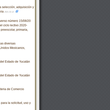
 selección, adquisición y
aria
2021-03-12
iverso número 15/08/20
l ciclo lectivo 2020-
preescolar, primaria,
as diversas
s Unidos Mexicanos,
o del Estado de Yucatán
o del Estado de Yucatán
teria de Comercio
ara la solicitud, uso y