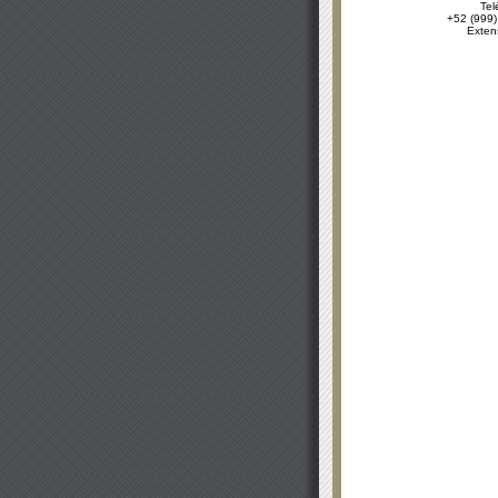
Tel
+52 (999)
Exten