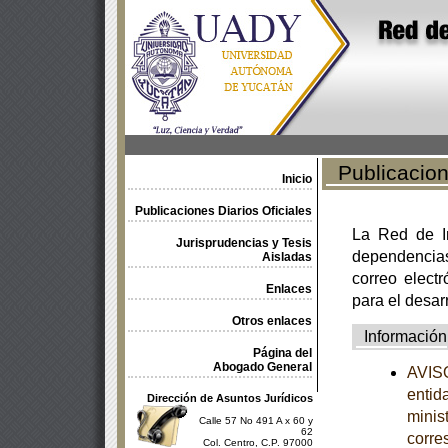
Publicacione
Inicio
Publicaciones Diarios Oficiales
La Red de In
Jurisprudencias y Tesis
dependencia
Aisladas
correo electr
Enlaces
para el desar
Otros enlaces
Información
Página del
Abogado General
AVISO
entid
Dirección de Asuntos Jurídicos
minist
Calle 57 No 491 A x 60 y
62
corre
Col. Centro, C.P. 97000