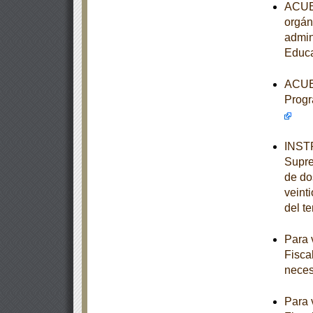
ACUER
orgán
admin
Educa
ACUER
Progr
INSTR
Supre
de dos
veint
del t
Para 
Fisca
neces
Para 