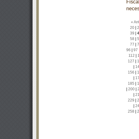
Fisca
neces
« Ant
20
|
39
|
58
|
77
|
96
|
97
112
|
127
|
|
1
156
|
|
1
185
|
|
200
|
|
2
229
|
|
2
258
|