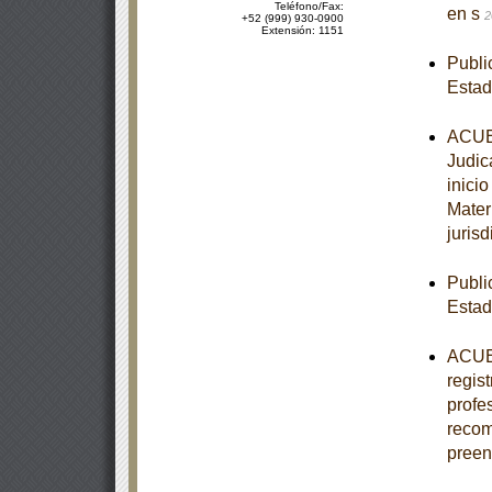
Teléfono/Fax:
en s
2
+52 (999) 930-0900
Extensión: 1151
Publi
Esta
ACUER
Judic
inici
Mater
jurisd
Publi
Estad
ACUER
regis
profe
recom
pree