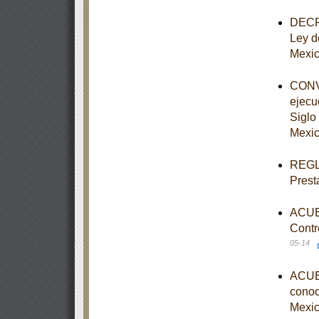
DECRE
Ley d
Mexi
CONVE
ejecu
Siglo 
Mexic
REGLA
Prest
ACUER
Contr
05-14
ACUER
conoce
Mexic