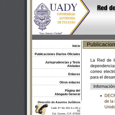
Publicacione
Inicio
Publicaciones Diarios Oficiales
La Red de In
Jurisprudencias y Tesis
dependencia
Aisladas
correo electr
Enlaces
para el desar
Otros enlaces
Información
Página del
Abogado General
DECRE
de la
Dirección de Asuntos Jurídicos
Unido
Calle 57 No 491 A x 60 y
62
Col. Centro, C.P. 97000