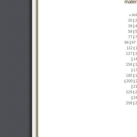
mater
« Ant
20
|
39
|
58
|
77
|
96
|
97
112
|
127
|
|
1
156
|
|
1
185
|
|
200
|
|
2
229
|
|
2
258
|