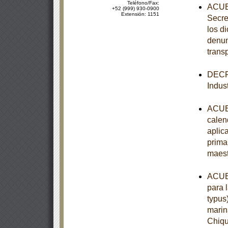
Teléfono/Fax:
ACUER
+52 (999) 930-0900
Extensión: 1151
Secre
los d
denun
trans
DECRE
Indust
ACUER
calen
aplic
prima
maest
ACUER
para 
typus
marin
Chiqu