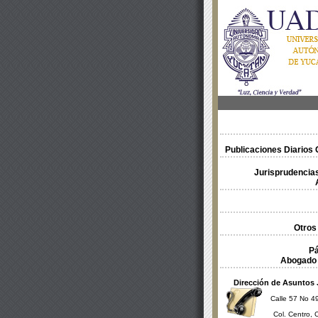
Publicaciones Diarios O
Jurisprudencias
Otros
Pá
Abogado 
Dirección de Asuntos 
Calle 57 No 49
Col. Centro, 