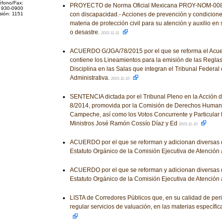
éfono/Fax:
PROYECTO de Norma Oficial Mexicana PROY-NOM-00
 930-0900
sión: 1151
con discapacidad.- Acciones de prevención y condicion
materia de protección civil para su atención y auxilio e
o desastre.
2015-11-11
ACUERDO G/JGA/78/2015 por el que se reforma el Acue
contiene los Lineamientos para la emisión de las Reglas
Disciplina en las Salas que integran el Tribunal Federal d
Administrativa.
2015-11-10
SENTENCIA dictada por el Tribunal Pleno en la Acción d
8/2014, promovida por la Comisión de Derechos Human
Campeche, así como los Votos Concurrente y Particular 
Ministros José Ramón Cossío Díaz y Ed
2015-11-10
ACUERDO por el que se reforman y adicionan diversas d
Estatuto Orgánico de la Comisión Ejecutiva de Atención 
ACUERDO por el que se reforman y adicionan diversas d
Estatuto Orgánico de la Comisión Ejecutiva de Atención 
LISTA de Corredores Públicos que, en su calidad de per
regular servicios de valuación, en las materias específi