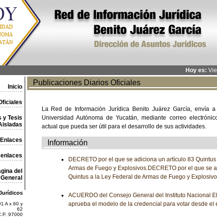
Hoy es:
Vie
Publicaciones Diarios Oficiales
Inicio
ficiales
La Red de Información Jurídica Benito Juárez García, envía a
 y Tesis
Universidad Autónoma de Yucatán, mediante correo electrónico,
Aisladas
actual que pueda ser útil para el desarrollo de sus actividades.
Enlaces
Información
 enlaces
DECRETO por el que se adiciona un artículo 83 Quintus 
Armas de Fuego y Explosivos.DECRETO por el que se ad
gina del
Quintus a la Ley Federal de Armas de Fuego y Explosiv
General
Jurídicos
ACUERDO del Consejo General del Instituto Nacional Ele
aprueba el modelo de la credencial para votar desde el 
1 A x 60 y
62
C.P. 97000