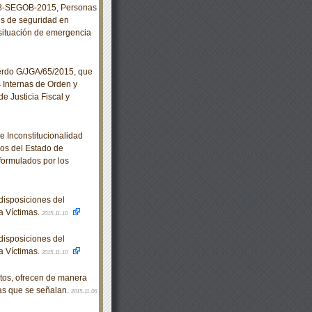
8-SEGOB-2015, Personas
es de seguridad en
n situación de emergencia
rdo G/JGA/65/2015, que
 Internas de Orden y
e Justicia Fiscal y
e Inconstitucionalidad
os del Estado de
formulados por los
isposiciones del
a Víctimas.
2015-11-10
isposiciones del
a Víctimas.
2015-11-10
itos, ofrecen de manera
cas que se señalan.
2015-11-06