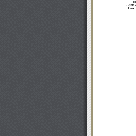
Tel
+52 (999)
Exten