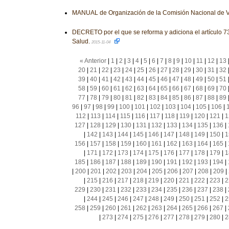
MANUAL de Organización de la Comisión Nacional de V
DECRETO por el que se reforma y adiciona el artículo 7
Salud.
2015-11-04
« Anterior
|
1
|
2
|
3
|
4
|
5
|
6
|
7
|
8
|
9
|
10
|
11
|
12
|
13
20
|
21
|
22
|
23
|
24
|
25
|
26
|
27
|
28
|
29
|
30
|
31
|
32
39
|
40
|
41
|
42
|
43
|
44
|
45
|
46
|
47
|
48
|
49
|
50
|
51
58
|
59
|
60
|
61
|
62
|
63
|
64
|
65
|
66
|
67
|
68
|
69
|
70
77
|
78
|
79
|
80
|
81
|
82
|
83
|
84
|
85
|
86
|
87
|
88
|
89
96
|
97
|
98
|
99
|
100
|
101
|
102
|
103
|
104
|
105
|
106
|
112
|
113
|
114
|
115
|
116
|
117
|
118
|
119
|
120
|
121
|
1
127
|
128
|
129
|
130
|
131
|
132
|
133
|
134
|
135
|
136
|
|
142
|
143
|
144
|
145
|
146
|
147
|
148
|
149
|
150
|
1
156
|
157
|
158
|
159
|
160
|
161
|
162
|
163
|
164
|
165
|
|
171
|
172
|
173
|
174
|
175
|
176
|
177
|
178
|
179
|
1
185
|
186
|
187
|
188
|
189
|
190
|
191
|
192
|
193
|
194
|
|
200
|
201
|
202
|
203
|
204
|
205
|
206
|
207
|
208
|
209
|
|
215
|
216
|
217
|
218
|
219
|
220
|
221
|
222
|
223
|
2
229
|
230
|
231
|
232
|
233
|
234
|
235
|
236
|
237
|
238
|
|
244
|
245
|
246
|
247
|
248
|
249
|
250
|
251
|
252
|
2
258
|
259
|
260
|
261
|
262
|
263
|
264
|
265
|
266
|
267
|
|
273
|
274
|
275
|
276
|
277
|
278
|
279
|
280
|
2