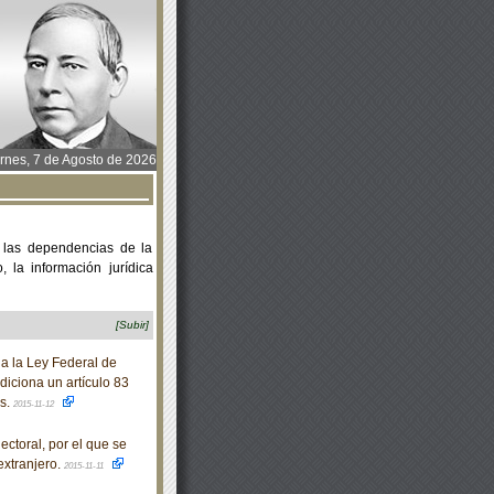
rnes, 7 de Agosto de 2026
 las dependencias de la
 la información jurídica
[Subir]
a la Ley Federal de
iciona un artículo 83
os.
2015-11-12
ctoral, por el que se
extranjero.
2015-11-11