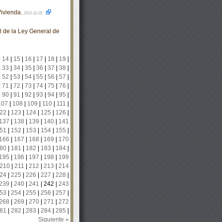
ivienda.
2015-11-05
3 de la Ley General de
|
14
|
15
|
16
|
17
|
18
|
19
|
|
33
|
34
|
35
|
36
|
37
|
38
|
|
52
|
53
|
54
|
55
|
56
|
57
|
|
71
|
72
|
73
|
74
|
75
|
76
|
|
90
|
91
|
92
|
93
|
94
|
95
|
107
|
108
|
109
|
110
|
111
|
22
|
123
|
124
|
125
|
126
|
137
|
138
|
139
|
140
|
141
51
|
152
|
153
|
154
|
155
|
166
|
167
|
168
|
169
|
170
80
|
181
|
182
|
183
|
184
|
195
|
196
|
197
|
198
|
199
210
|
211
|
212
|
213
|
214
24
|
225
|
226
|
227
|
228
|
239
|
240
|
241
|
242
|
243
53
|
254
|
255
|
256
|
257
|
268
|
269
|
270
|
271
|
272
81
|
282
|
283
|
284
|
285
|
Siguiente »