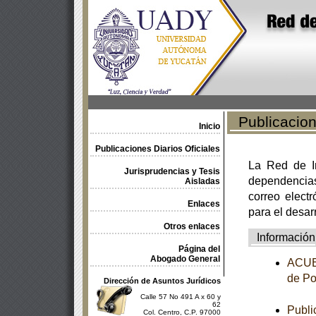
Publicacione
Inicio
Publicaciones Diarios Oficiales
La Red de In
Jurisprudencias y Tesis
dependencia
Aisladas
correo electr
Enlaces
para el desar
Otros enlaces
Información
Página del
Abogado General
ACUER
de Po
Dirección de Asuntos Jurídicos
Calle 57 No 491 A x 60 y
62
Publi
Col. Centro, C.P. 97000