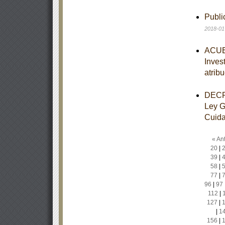
Publ
2018-01
ACUER
Inves
atrib
DECRE
Ley G
Cuidad
« Ant
20
|
39
|
58
|
77
|
96
|
97
112
|
127
|
|
1
156
|