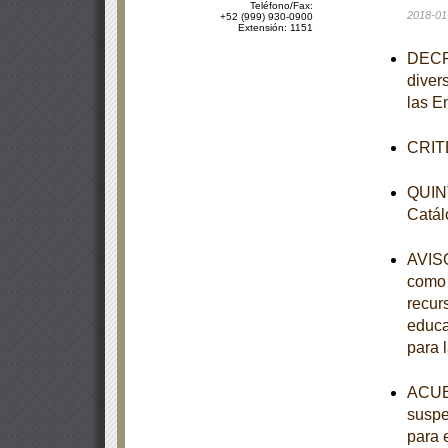
Teléfono/Fax:
2018-01
+52 (999) 930-0900
Extensión: 1151
DECRE
diver
las E
CRITE
QUINT
Catál
AVISO
como 
recur
educa
para 
ACUER
suspe
para 