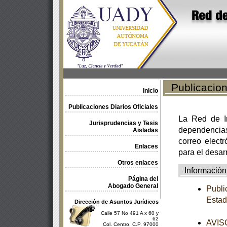
Publicacione
Inicio
Publicaciones Diarios Oficiales
La Red de In
Jurisprudencias y Tesis
dependencia
Aisladas
correo electr
Enlaces
para el desar
Otros enlaces
Información
Página del
Abogado General
Publi
Estad
Dirección de Asuntos Jurídicos
Calle 57 No 491 A x 60 y
62
AVISO
Col. Centro, C.P. 97000