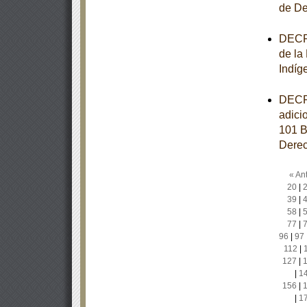
de De
DECRE
de la
Indíg
DECRE
adici
101 B
Derec
« Ant
20
|
39
|
58
|
77
|
96
|
97
112
|
127
|
|
1
156
|
|
1