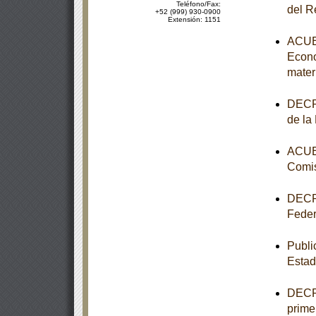
Teléfono/Fax:
del R
+52 (999) 930-0900
Extensión: 1151
ACUER
Econo
mater
DECRE
de la
ACUER
Comis
DECRE
Feder
Publi
Estad
DECRE
primer