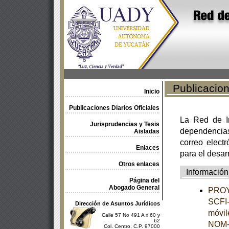
Publicacione
Inicio
Publicaciones Diarios Oficiales
La Red de In
Jurisprudencias y Tesis
dependencia
Aisladas
correo electr
Enlaces
para el desar
Otros enlaces
Información
Página del
Abogado General
PROY
SCFI-
Dirección de Asuntos Jurídicos
móvil
Calle 57 No 491 A x 60 y
62
NOM-
Col. Centro, C.P. 97000