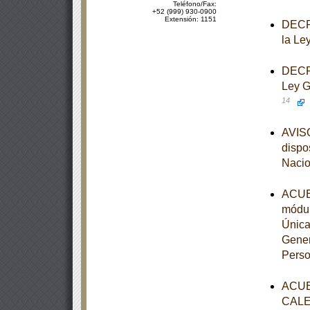
Teléfono/Fax:
+52 (999) 930-0900
Extensión: 1151
DECRE
la Le
DECRE
Ley G
14
AVISO
dispo
Nacio
ACUER
módul
Única
Gener
Perso
ACUE
CALE