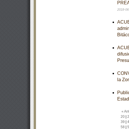
PREA
2018-06
ACUER
admin
Bitác
ACUER
difus
Presu
CONVO
la Zo
Publi
Estad
« Ant
20
|
39
|
58
|