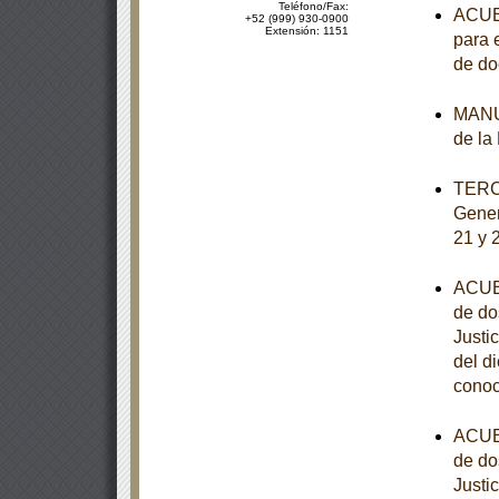
Teléfono/Fax:
ACUER
+52 (999) 930-0900
Extensión: 1151
para 
de d
MANUA
de la
TERCE
Gener
21 y 
ACUER
de do
Justi
del d
conoc
ACUER
de do
Justi