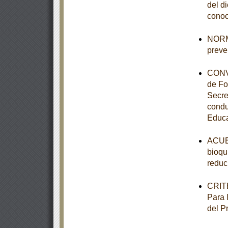
del d
conoc
NORMA
preve
CONVE
de Fo
Secre
condu
Educa
ACUER
bioqu
reduc
CRITE
Para 
del P