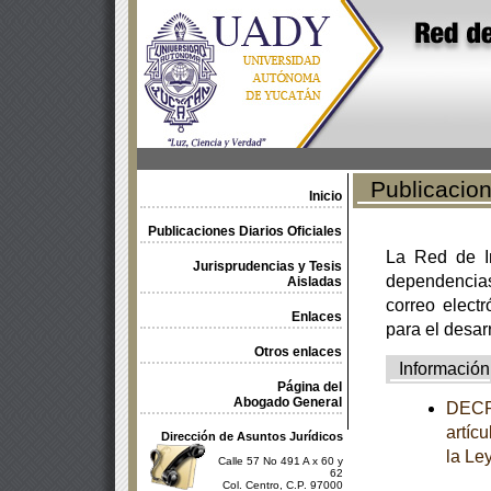
Publicacione
Inicio
Publicaciones Diarios Oficiales
La Red de In
Jurisprudencias y Tesis
dependencia
Aisladas
correo electr
Enlaces
para el desar
Otros enlaces
Información
Página del
Abogado General
DECRE
artícu
Dirección de Asuntos Jurídicos
la Le
Calle 57 No 491 A x 60 y
62
Col. Centro, C.P. 97000