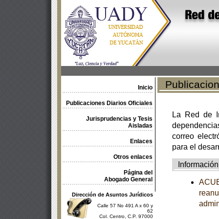
Publicacione
Inicio
Publicaciones Diarios Oficiales
La Red de In
Jurisprudencias y Tesis
dependencia
Aisladas
correo electr
Enlaces
para el desar
Otros enlaces
Información
Página del
Abogado General
ACUER
reanu
Dirección de Asuntos Jurídicos
admin
Calle 57 No 491 A x 60 y
62
Col. Centro, C.P. 97000