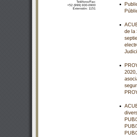
Teléfono/Fax:
Publi
+52 (999) 930-0900
Extensión: 1151
Públi
ACUER
de la
septie
elect
Judic
PROY
2020,
asoci
segur
PROY
ACUER
diver
PUB/2
PUB/3
PUB/2