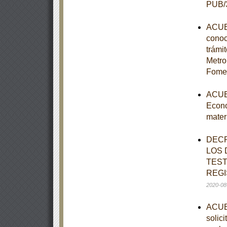
PUB/3
ACUER
conoc
trámi
Metro
Fomen
ACUER
Econo
mater
DECR
LOS 
TEST
REGI
2020-08
ACUER
solic