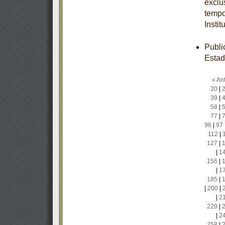
exclu
tempo
Insti
Publi
Estad
« Ant
20
|
39
|
58
|
77
|
96
|
97
112
|
127
|
|
1
156
|
|
1
185
|
|
200
|
|
2
229
|
|
2
258
|