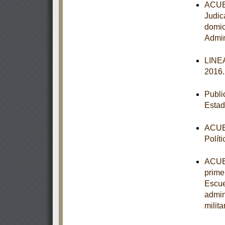
ACUER
Judic
domic
Admin
LINEA
2016
Publi
Estad
ACUER
Polít
ACUER
primer
Escue
admin
milit