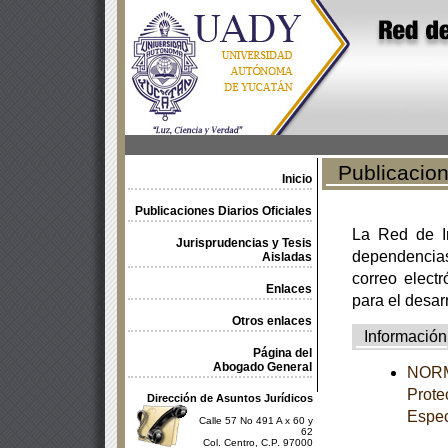
Publicacione
Inicio
Publicaciones Diarios Oficiales
La Red de In
Jurisprudencias y Tesis
dependencia
Aisladas
correo electr
Enlaces
para el desar
Otros enlaces
Información
Página del
Abogado General
NORM
Prote
Dirección de Asuntos Jurídicos
Espec
Calle 57 No 491 A x 60 y
62
Col. Centro, C.P. 97000