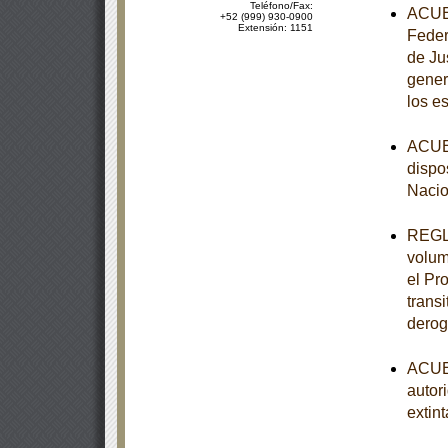
Teléfono/Fax:
ACUER
+52 (999) 930-0900
Extensión: 1151
Feder
de Ju
gener
los e
ACUER
dispo
Nacio
REGLA
volum
el Pr
trans
derog
ACUER
autor
extint