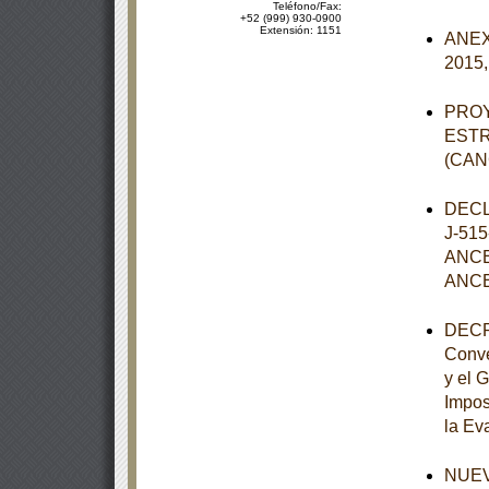
Teléfono/Fax:
+52 (999) 930-0900
Extensión: 1151
ANEXO
2015,
PROY
ESTR
(CAN
DECL
J-51
ANCE
ANCE
DECRE
Conve
y el 
Impos
la Eva
NUEVO