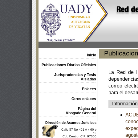
Publicacione
Inicio
Publicaciones Diarios Oficiales
La Red de In
Jurisprudencias y Tesis
dependencia
Aisladas
correo electr
Enlaces
para el desar
Otros enlaces
Información
Página del
Abogado General
ACUER
conoc
Dirección de Asuntos Jurídicos
exped
Calle 57 No 491 A x 60 y
62
agost
Col. Centro, C.P. 97000