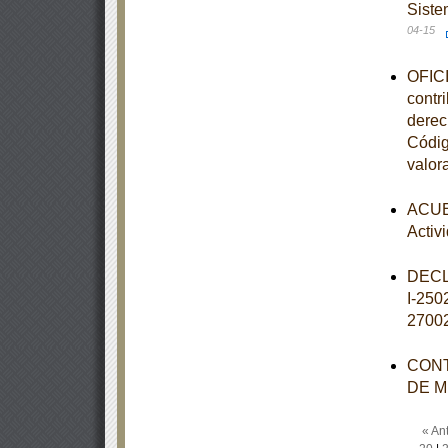
Siste
04-15
OFICI
contr
derec
Códig
valor
ACUER
Activ
DECL
I-25
2700
CONT
DE M
« Ant