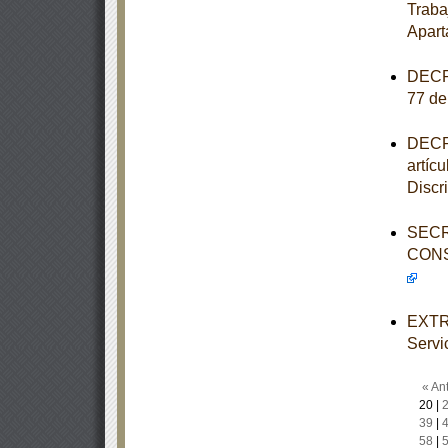
Traba
Apart
DECRE
77 de
DECRE
artícu
Discr
SECR
CONS
EXTRA
Servi
« Ant
20
|
39
|
58
|