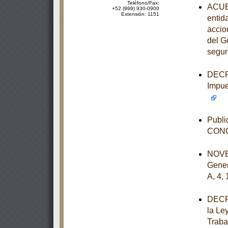
Teléfono/Fax:
ACUER
+52 (999) 930-0900
Extensión: 1151
entid
accio
del G
segur
DECRE
Impue
Publi
CONC
NOVEN
Gener
A, 4, 
DECRE
la Le
Traba