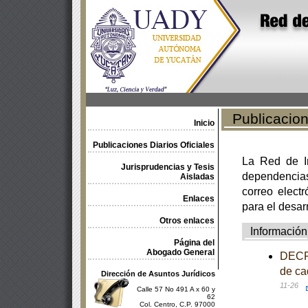
Publicacione
Inicio
Publicaciones Diarios Oficiales
La Red de In
Jurisprudencias y Tesis
dependencia
Aisladas
correo electr
Enlaces
para el desar
Otros enlaces
Información
Página del
Abogado General
DECRE
de ca
Dirección de Asuntos Jurídicos
11-26
Calle 57 No 491 A x 60 y
62
Col. Centro, C.P. 97000