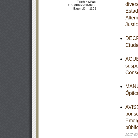
Teléfono/Fax:
diver
+52 (999) 930-0900
Extensión: 1151
Estad
Alter
Justic
DECRE
Ciuda
ACUER
suspe
Conse
MANUA
Óptic
AVISO
por s
Emerg
públi
2017-02