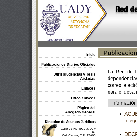
Publicacione
Inicio
Publicaciones Diarios Oficiales
La Red de In
Jurisprudencias y Tesis
dependencia
Aisladas
correo electr
Enlaces
para el desar
Otros enlaces
Información
Página del
Abogado General
ACUER
integ
Dirección de Asuntos Jurídicos
Calle 57 No 491 A x 60 y
62
DECRE
Col. Centro, C.P. 97000