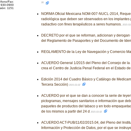
éfono/Fax:
06
 930-0900
sión: 1151
NORMA Oficial Mexicana NOM-007-NUCL-2014, Requeri
radiológica que deben ser observados en los implantes
radiactivo con fines terapéuticos a seres humanos.
2015-03
DECRETO por el que se reforman, adicionan y derogan 
del Reglamento de Pasaportes y del Documento de Ident
REGLAMENTO de la Ley de Navegación y Comercio Mar
ACUERDO General 1/2015 del Pleno del Consejo de la J
crea el Centro de Justicia Penal Federal en el Estado d
Edición 2014 del Cuadro Básico y Catálogo de Medicame
Tercera Sección)
2015-03-02
ACUERDO por el que se dan a conocer la serie de leye
pictogramas, mensajes sanitarios e información que debe
paquetes de productos del tabaco y en todo empaquetad
de los mismos a partir del 24 d
2015-03-02
ACUERDO ACT-PUB/11/02/2015.04, del Pleno del Institut
Información y Protección de Datos, por el que se instruy