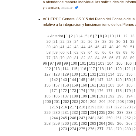
a atender de manera individual las solicitudes de infor
y tramiten,
2015-03-02
ACUERDO General 8/2015 del Pleno del Consejo de la J
relativo a la integración y funcionamiento de los Plenos 
« Anterior
|
1
|
2
|
3
|
4
|
5
|
6
|
7
|
8
|
9
|
10
|
11
|
12
|
13
20
|
21
|
22
|
23
|
24
|
25
|
26
|
27
|
28
|
29
|
30
|
31
|
32
39
|
40
|
41
|
42
|
43
|
44
|
45
|
46
|
47
|
48
|
49
|
50
|
51
58
|
59
|
60
|
61
|
62
|
63
|
64
|
65
|
66
|
67
|
68
|
69
|
70
77
|
78
|
79
|
80
|
81
|
82
|
83
|
84
|
85
|
86
|
87
|
88
|
89
96
|
97
|
98
|
99
|
100
|
101
|
102
|
103
|
104
|
105
|
106
|
112
|
113
|
114
|
115
|
116
|
117
|
118
|
119
|
120
|
121
|
1
127
|
128
|
129
|
130
|
131
|
132
|
133
|
134
|
135
|
136
|
|
142
|
143
|
144
|
145
|
146
|
147
|
148
|
149
|
150
|
1
156
|
157
|
158
|
159
|
160
|
161
|
162
|
163
|
164
|
165
|
|
171
|
172
|
173
|
174
|
175
|
176
|
177
|
178
|
179
|
1
185
|
186
|
187
|
188
|
189
|
190
|
191
|
192
|
193
|
194
|
|
200
|
201
|
202
|
203
|
204
|
205
|
206
|
207
|
208
|
209
|
|
215
|
216
|
217
|
218
|
219
|
220
|
221
|
222
|
223
|
2
229
|
230
|
231
|
232
|
233
|
234
|
235
|
236
|
237
|
238
|
|
244
|
245
|
246
|
247
|
248
|
249
|
250
|
251
|
252
|
2
258
|
259
|
260
|
261
|
262
|
263
|
264
|
265
|
266
|
267
|
|
273
|
274
|
275
|
276
|
277
|
278
|
279
|
280
|
2