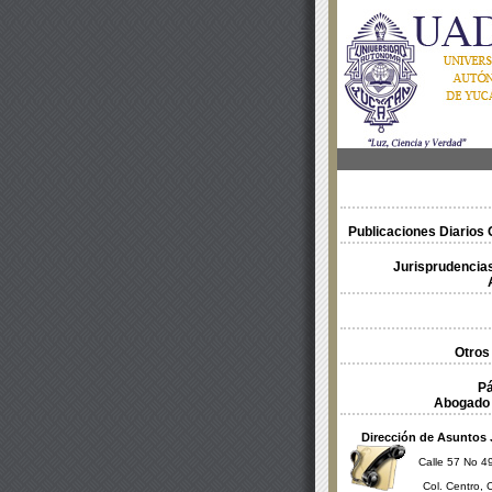
Publicaciones Diarios O
Jurisprudencias
Otros
Pá
Abogado 
Dirección de Asuntos 
Calle 57 No 49
Col. Centro, 