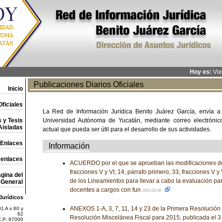
Hoy es:
Vie
Publicaciones Diarios Oficiales
Inicio
ficiales
La Red de Información Jurídica Benito Juárez García, envía a
 y Tesis
Universidad Autónoma de Yucatán, mediante correo electrónico,
Aisladas
actual que pueda ser útil para el desarrollo de sus actividades.
Enlaces
Información
 enlaces
ACUERDO por el que se aprueban las modificaciones de 
fracciones V y VI; 14, párrafo primero; 33, fracciones V y 
gina del
de los Lineamientos para llevar a cabo la evaluación pa
General
docentes a cargos con fun
2015-03-06
Jurídicos
ANEXOS 1-A, 3, 7, 11, 14 y 23 de la Primera Resolución 
1 A x 60 y
62
Resolución Miscelánea Fiscal para 2015, publicada el 
C.P. 97000