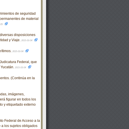
mientos de seguridad
 permanentes de material
-05
diversas disposiciones
idad y Viaje.
2015-03-04
ítimos.
2015-03-04
udicatura Federal, que
e Yucatán.
2015-03-04
ntos. (Continúa en la
ndas, imágenes,
rá figurar en todos los
o y etiquetado externo
o Federal de Acceso a la
e a los sujetos obligados