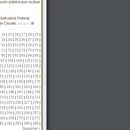
mación pública que reciban
udicatura Federal,
de Circuito.
2015-02-27
|
14
|
15
|
16
|
17
|
18
|
19
|
|
33
|
34
|
35
|
36
|
37
|
38
|
|
52
|
53
|
54
|
55
|
56
|
57
|
|
71
|
72
|
73
|
74
|
75
|
76
|
|
90
|
91
|
92
|
93
|
94
|
95
|
107
|
108
|
109
|
110
|
111
|
22
|
123
|
124
|
125
|
126
|
137
|
138
|
139
|
140
|
141
51
|
152
|
153
|
154
|
155
|
166
|
167
|
168
|
169
|
170
80
|
181
|
182
|
183
|
184
|
195
|
196
|
197
|
198
|
199
210
|
211
|
212
|
213
|
214
24
|
225
|
226
|
227
|
228
|
239
|
240
|
241
|
242
|
243
53
|
254
|
255
|
256
|
257
|
268
|
269
|
270
|
271
|
272
81
|
282
|
283
|
284
|
285
|
Siguiente »