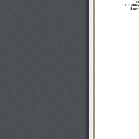
Tel
+52 (999)
Exten