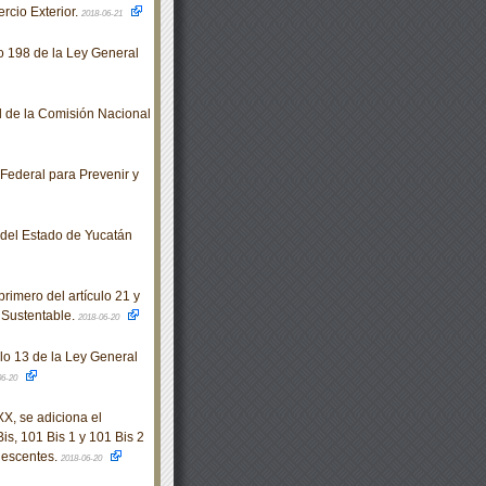
rcio Exterior.
2018-06-21
o 198 de la Ley General
l de la Comisión Nacional
Federal para Prevenir y
o del Estado de Yucatán
rimero del artículo 21 y
l Sustentable.
2018-06-20
ulo 13 de la Ley General
06-20
XX, se adiciona el
is, 101 Bis 1 y 101 Bis 2
lescentes.
2018-06-20