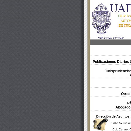
Publicaciones Diarios O
Jurisprudencias
Otros
Pá
Abogado 
Dirección de Asuntos 
Calle 57 No 49
Col. Centro, 