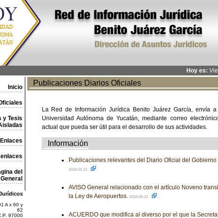
Hoy es:
Vie
Publicaciones Diarios Oficiales
Inicio
ficiales
La Red de Información Jurídica Benito Juárez García, envía a
 y Tesis
Universidad Autónoma de Yucatán, mediante correo electrónico,
Aisladas
actual que pueda ser útil para el desarrollo de sus actividades.
Enlaces
Información
 enlaces
Publicaciones relevantes del Diario Oficial del Gobiern
2018-06-21
gina del
General
AVISO General relacionado con el artículo Noveno trans
Jurídicos
la Ley de Aeropuertos.
2018-06-21
1 A x 60 y
62
ACUERDO que modifica al diverso por el que la Secreta
C.P. 97000