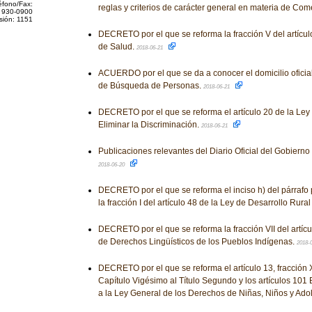
éfono/Fax:
reglas y criterios de carácter general en materia de Come
 930-0900
sión: 1151
DECRETO por el que se reforma la fracción V del artícul
de Salud.
2018-06-21
ACUERDO por el que se da a conocer el domicilio oficia
de Búsqueda de Personas.
2018-06-21
DECRETO por el que se reforma el artículo 20 de la Ley 
Eliminar la Discriminación.
2018-06-21
Publicaciones relevantes del Diario Oficial del Gobiern
2018-06-20
DECRETO por el que se reforma el inciso h) del párrafo p
la fracción I del artículo 48 de la Ley de Desarrollo Rura
DECRETO por el que se reforma la fracción VII del artíc
de Derechos Lingüísticos de los Pueblos Indígenas.
2018-
DECRETO por el que se reforma el artículo 13, fracción 
Capítulo Vigésimo al Título Segundo y los artículos 101 B
a la Ley General de los Derechos de Niñas, Niños y Ado