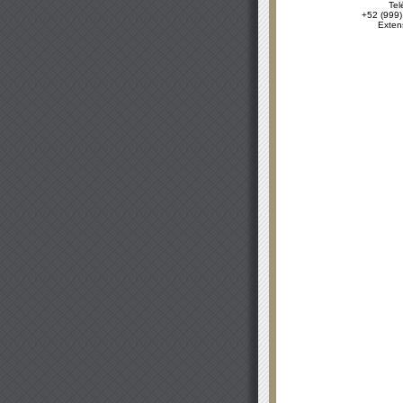
Tel
+52 (999)
Exten