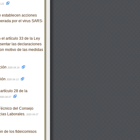
4-23
e establecen acciones
nerada por el virus SARS-
l artículo 33 de la Ley
sentar las declaraciones
 con motivo de las medidas
ación
2020-04-16
ción
2020-04-13
rtículo 28 de la
2020-04-07
Técnico del Consejo
cias Laborales.
2020-04-07
n de los fideicomisos