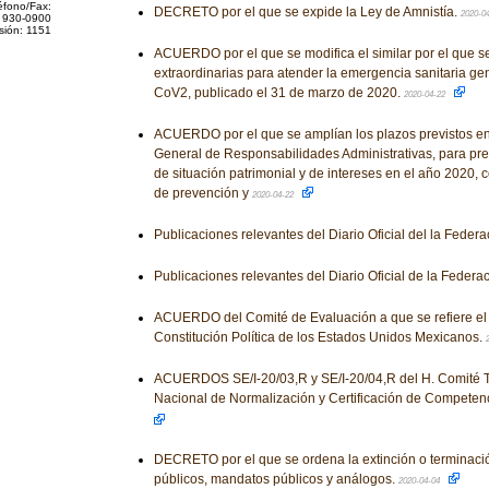
éfono/Fax:
DECRETO por el que se expide la Ley de Amnistía.
2020-0
 930-0900
sión: 1151
ACUERDO por el que se modifica el similar por el que s
extraordinarias para atender la emergencia sanitaria ge
CoV2, publicado el 31 de marzo de 2020.
2020-04-22
ACUERDO por el que se amplían los plazos previstos en e
General de Responsabilidades Administrativas, para pre
de situación patrimonial y de intereses en el año 2020,
de prevención y
2020-04-22
Publicaciones relevantes del Diario Oficial del la Feder
Publicaciones relevantes del Diario Oficial de la Federa
ACUERDO del Comité de Evaluación a que se refiere el a
Constitución Política de los Estados Unidos Mexicanos.
ACUERDOS SE/I-20/03,R y SE/I-20/04,R del H. Comité 
Nacional de Normalización y Certificación de Competen
DECRETO por el que se ordena la extinción o terminació
públicos, mandatos públicos y análogos.
2020-04-04