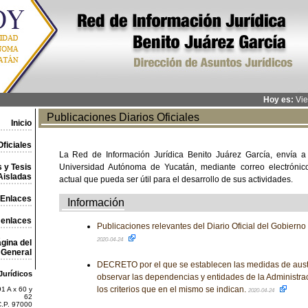
Hoy es:
Vie
Publicaciones Diarios Oficiales
Inicio
ficiales
La Red de Información Jurídica Benito Juárez García, envía a
 y Tesis
Universidad Autónoma de Yucatán, mediante correo electrónico,
Aisladas
actual que pueda ser útil para el desarrollo de sus actividades.
Enlaces
Información
 enlaces
Publicaciones relevantes del Diario Oficial del Gobiern
2020-04-24
gina del
General
DECRETO por el que se establecen las medidas de aus
Jurídicos
observar las dependencias y entidades de la Administra
los criterios que en el mismo se indican.
1 A x 60 y
2020-04-24
62
C.P. 97000