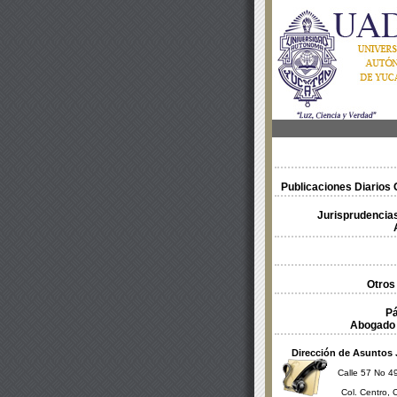
Publicaciones Diarios O
Jurisprudencias
Otros
Pá
Abogado 
Dirección de Asuntos 
Calle 57 No 49
Col. Centro, 