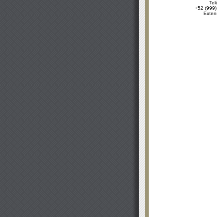
Tel
+52 (999)
Exten