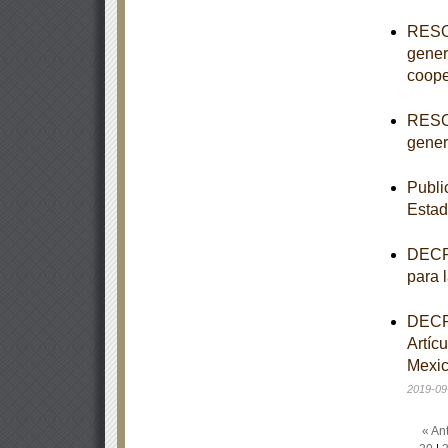
RESOL
gener
coope
RESOL
genera
Publi
Estad
DECRE
para 
DECRE
Artíc
Mexic
2019-09
« Ant