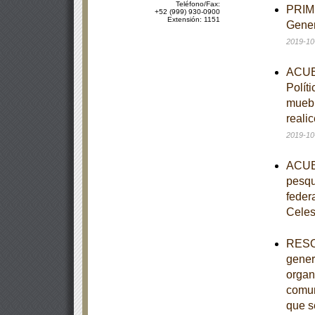
Teléfono/Fax:
PRIME
+52 (999) 930-0900
Extensión: 1151
Gener
2019-10
ACUER
Polít
muebl
reali
2019-10
ACUER
pesqu
feder
Celes
RESOL
gener
organ
comun
que s