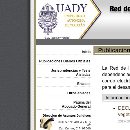
Publicacione
Inicio
Publicaciones Diarios Oficiales
La Red de In
Jurisprudencias y Tesis
dependencia
Aisladas
correo electr
Enlaces
para el desar
Otros enlaces
Información
Página del
Abogado General
DECLA
veget
Dirección de Asuntos Jurídicos
2019-10
Calle 57 No 491 A x 60 y
62
Col. Centro, C.P. 97000