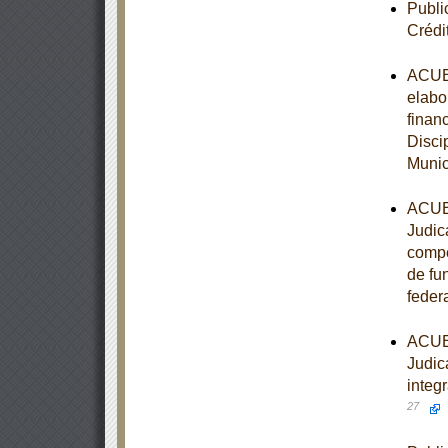
Publi
Crédi
ACUER
elabo
finan
Disci
Munic
ACUER
Judic
compet
de fu
feder
ACUER
Judica
integ
27