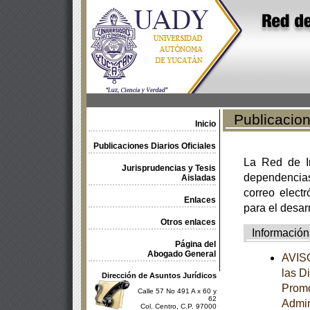
Publicacione
Inicio
Publicaciones Diarios Oficiales
La Red de In
Jurisprudencias y Tesis
dependencia
Aisladas
correo electr
Enlaces
para el desar
Otros enlaces
Información
Página del
Abogado General
AVISO
las D
Dirección de Asuntos Jurídicos
Promo
Calle 57 No 491 A x 60 y
62
Admin
Col. Centro, C.P. 97000