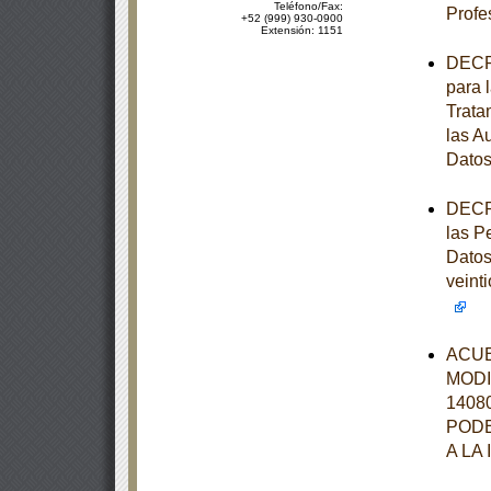
Teléfono/Fax:
Profe
+52 (999) 930-0900
Extensión: 1151
DECRE
para 
Trata
las A
Datos
DECRE
las P
Datos
veint
ACUE
MODI
1408
PODE
A LA