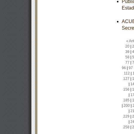
Publi
Estad
ACUER
Secre
« Ant
20
|
39
|
58
|
77
|
96
|
97
112
|
127
|
|
1
156
|
|
1
185
|
|
200
|
|
2
229
|
|
2
258
|