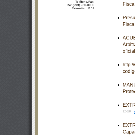
Teléfono/Fax:
Fisca
+52 (999) 930-0900
Extensión: 1151
Presu
Fisca
ACUER
Arbit
oficia
http:
codi
MANUA
Prote
EXTRA
11-26
EXTRA
Capac