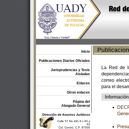
Publicacione
Inicio
Publicaciones Diarios Oficiales
La Red de In
Jurisprudencias y Tesis
dependencia
Aisladas
correo electr
Enlaces
para el desar
Otros enlaces
Información
Página del
Abogado General
DECRE
Gener
Dirección de Asuntos Jurídicos
Calle 57 No 491 A x 60 y
62
Presu
Col. Centro, C.P. 97000