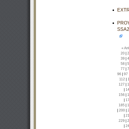
EXTRA
PROY
SSA2-
« Ant
20
|
39
|
58
|
77
|
96
|
97
112
|
127
|
|
1
156
|
|
1
185
|
|
200
|
|
2
229
|
|
2