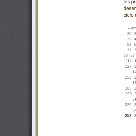
los p
desem
ciclo
« Ant
20
|
39
|
58
|
77
|
96
|
97
112
|
127
|
|
1
156
|
|
1
185
|
|
200
|
|
2
229
|
|
2
258
|