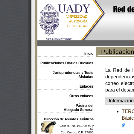
Publicacione
Inicio
Publicaciones Diarios Oficiales
La Red de In
Jurisprudencias y Tesis
dependencia
Aisladas
correo electr
Enlaces
para el desar
Otros enlaces
Información
Página del
Abogado General
TERCE
Básic
Dirección de Asuntos Jurídicos
Calle 57 No 491 A x 60 y
62
Col. Centro, C.P. 97000