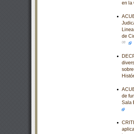
en la
ACUER
Judic
Linea
de Ci
08
DECRE
diver
sobre
Histó
ACUER
de fu
Sala 
CRITE
aplic