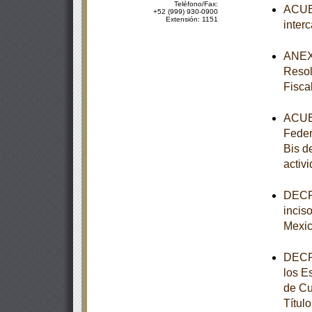
Teléfono/Fax:
ACUER
+52 (999) 930-0900
Extensión: 1151
inter
ANEXO
Resol
Fisca
ACUER
Federa
Bis d
activ
DECRE
incis
Mexi
DECRE
los E
de Cu
Títul