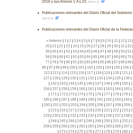
2018 y sus Anexos 1-A y 23.
2019-01-30
Publicaciones relevantes del Diario Oficial del Gobiern
2019-01-29
Publicaciones relevantes del Diario Oficial de la Federa
« Anterior
|
1
|
2
|
3
|
4
|
5
|
6
|
7
|
8
|
9
|
10
|
11
|
12
|
13
20
|
21
|
22
|
23
|
24
|
25
|
26
|
27
|
28
|
29
|
30
|
31
|
32
39
|
40
|
41
|
42
|
43
|
44
|
45
|
46
|
47
|
48
|
49
|
50
|
51
58
|
59
|
60
|
61
|
62
|
63
|
64
|
65
|
66
|
67
|
68
|
69
|
70
77
|
78
|
79
|
80
|
81
|
82
|
83
|
84
|
85
|
86
|
87
|
88
|
89
96
|
97
|
98
|
99
|
100
|
101
|
102
|
103
|
104
|
105
|
106
|
112
|
113
|
114
|
115
|
116
|
117
|
118
|
119
|
120
|
121
|
1
127
|
128
|
129
|
130
|
131
|
132
|
133
|
134
|
135
|
136
|
|
142
|
143
|
144
|
145
|
146
|
147
|
148
|
149
|
150
|
1
156
|
157
|
158
|
159
|
160
|
161
|
162
|
163
|
164
|
165
|
|
171
|
172
|
173
|
174
|
175
|
176
|
177
|
178
|
179
|
1
185
|
186
|
187
|
188
|
189
|
190
|
191
|
192
|
193
|
194
|
|
200
|
201
|
202
|
203
|
204
|
205
|
206
|
207
|
208
|
209
|
|
215
|
216
|
217
|
218
|
219
|
220
|
221
|
222
|
223
|
2
229
|
230
|
231
|
232
|
233
|
234
|
235
|
236
|
237
|
238
|
|
244
|
245
|
246
|
247
|
248
|
249
|
250
|
251
|
252
|
2
258
|
259
|
260
|
261
|
262
|
263
|
264
|
265
|
266
|
267
|
|
273
|
274
|
275
|
276
|
277
|
278
|
279
|
280
|
2