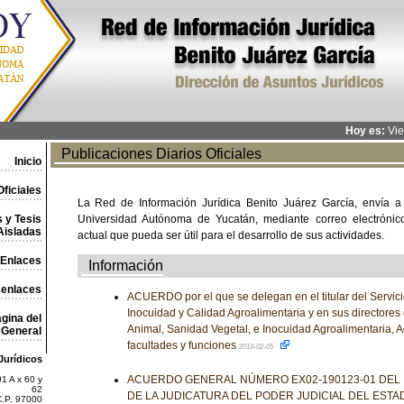
Hoy es:
Vie
Publicaciones Diarios Oficiales
Inicio
ficiales
La Red de Información Jurídica Benito Juárez García, envía a
 y Tesis
Universidad Autónoma de Yucatán, mediante correo electrónico,
Aisladas
actual que pueda ser útil para el desarrollo de sus actividades.
Enlaces
Información
 enlaces
ACUERDO por el que se delegan en el titular del Servic
Inocuidad y Calidad Agroalimentaria y en sus directores
gina del
Animal, Sanidad Vegetal, e Inocuidad Agroalimentaria, A
General
facultades y funciones
2019-02-05
Jurídicos
ACUERDO GENERAL NÚMERO EX02-190123-01 DEL
1 A x 60 y
62
DE LA JUDICATURA DEL PODER JUDICIAL DEL ESTA
C.P. 97000