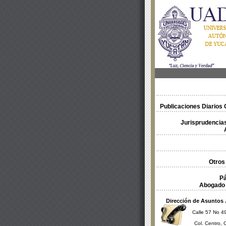
Publicaciones Diarios O
Jurisprudencias
Otros
Pá
Abogado 
Dirección de Asuntos 
Calle 57 No 49
Col. Centro, 