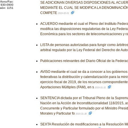
éfono/Fax:
SE ADICIONAN DIVERSAS DISPOSICIONES AL ACUER
 930-0900
MEDIANTE EL CUAL SE MODIFICA LA DENOMINACIÓN 
sión: 1151
COMPETE
2019-02-01
ACUERDO mediante el cual el Pleno del Instituto Feder
modifica las disposiciones regulatorias de la Ley Feder
Económica para los sectores de telecomunicaciones y ra
LISTA de personas autorizadas para fungir como árbitros
arbitral regulado por la Ley Federal del Derecho de Auto
Publicaciones relevantes del Diario Oficial de la Federa
AVISO mediante el cual se da a conocer a los gobiernos
federativas la distribución y calendarización para la mini
ejercicio fiscal de 2019, de los recursos correspondient
Aportaciones Múltiples (FAM), en s
2019-01-31
SENTENCIA dictada por el Tribunal Pleno de la Suprema 
Nación en la Acción de Inconstitucionalidad 118/2015, a
Concurrente y Particular formulado por el Ministro Presi
Morales y Particular fo
2019-01-30
SEXTA Resolución de modificaciones a la Resolución Mi