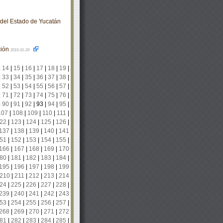
o del Estado de Yucatán
ción
2019-01-29
|
14
|
15
|
16
|
17
|
18
|
19
|
|
33
|
34
|
35
|
36
|
37
|
38
|
|
52
|
53
|
54
|
55
|
56
|
57
|
|
71
|
72
|
73
|
74
|
75
|
76
|
|
90
|
91
|
92
|
93
|
94
|
95
|
107
|
108
|
109
|
110
|
111
|
22
|
123
|
124
|
125
|
126
|
137
|
138
|
139
|
140
|
141
51
|
152
|
153
|
154
|
155
|
166
|
167
|
168
|
169
|
170
80
|
181
|
182
|
183
|
184
|
195
|
196
|
197
|
198
|
199
210
|
211
|
212
|
213
|
214
24
|
225
|
226
|
227
|
228
|
239
|
240
|
241
|
242
|
243
53
|
254
|
255
|
256
|
257
|
268
|
269
|
270
|
271
|
272
81
|
282
|
283
|
284
|
285
|