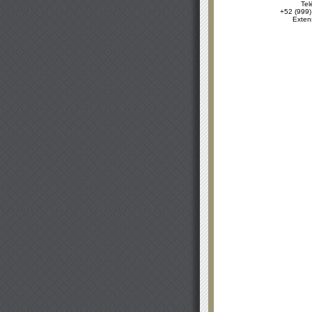
Tel
+52 (999)
Exten