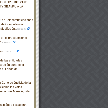
DO EX23-181121-01
Y SE AMPLÍA LA
al de Telecomunicaciones
al de Competencia
diodifusión.
2019-02-01
 en el procedimiento
r.
2019-02-01
ción
2019-01-31
 de las entidades
stración durante el
es al Fondo de
Corte de Justicia de la
sí como los Votos
dente Luis María Aguilar
scelánea Fiscal para