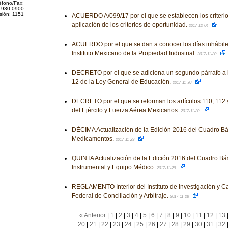
éfono/Fax:
 930-0900
sión: 1151
ACUERDO A/099/17 por el que se establecen los criterio
aplicación de los criterios de oportunidad.
2017-12-04
ACUERDO por el que se dan a conocer los días inhábile
Instituto Mexicano de la Propiedad Industrial.
2017-11-30
DECRETO por el que se adiciona un segundo párrafo a la f
12 de la Ley General de Educación.
2017-11-30
DECRETO por el que se reforman los artículos 110, 112 
del Ejército y Fuerza Aérea Mexicanos.
2017-11-30
DÉCIMA Actualización de la Edición 2016 del Cuadro Bá
Medicamentos.
2017-11-29
QUINTA Actualización de la Edición 2016 del Cuadro Bá
Instrumental y Equipo Médico.
2017-11-29
REGLAMENTO Interior del Instituto de Investigación y Ca
Federal de Conciliación y Arbitraje.
2017-11-28
« Anterior
|
1
|
2
|
3
|
4
|
5
|
6
|
7
|
8
|
9
|
10
|
11
|
12
|
13
20
|
21
|
22
|
23
|
24
|
25
|
26
|
27
|
28
|
29
|
30
|
31
|
32