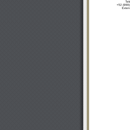
Tel
+52 (999)
Exten