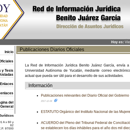
Hoy es:
Vie
Publicaciones Diarios Oficiales
Inicio
ficiales
La Red de Información Jurídica Benito Juárez García, envía a
 y Tesis
Universidad Autónoma de Yucatán, mediante correo electrónico,
Aisladas
actual que pueda ser útil para el desarrollo de sus actividades.
Enlaces
Información
 enlaces
Publicaciones relevantes del Diario Oficial del Gobiern
2017-12-04
gina del
General
ESTATUTO Orgánico del Instituto Nacional de las Mujer
Jurídicos
1 A x 60 y
ACUERDO del Pleno del Tribunal Federal de Conciliación 
62
se establecen los días inhábiles para el año dos mil die
C.P. 97000