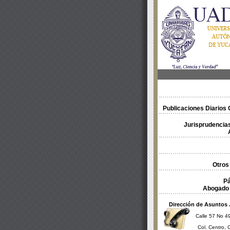
Publicaciones Diarios O
Jurisprudencias
Otros
Pá
Abogado 
Dirección de Asuntos 
Calle 57 No 49
Col. Centro, 