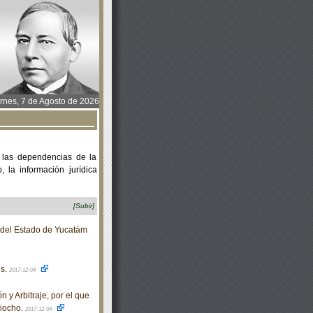
rnes, 7 de Agosto de 2026
 las dependencias de la
 la información jurídica
[Subir]
o del Estado de Yucatám
es.
2017-12-04
y Arbitraje, por el que
ciocho.
2017-12-04