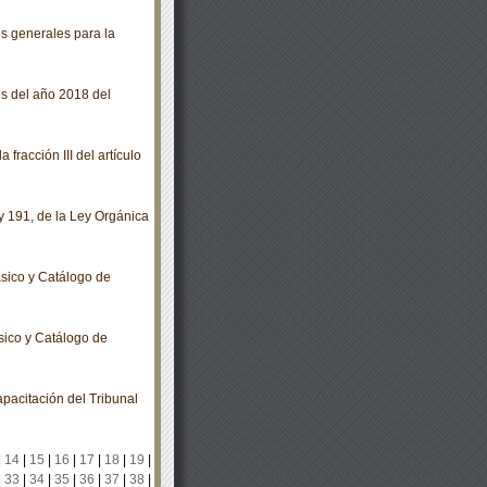
s generales para la
s del año 2018 del
racción III del artículo
y 191, de la Ley Orgánica
sico y Catálogo de
sico y Catálogo de
pacitación del Tribunal
|
14
|
15
|
16
|
17
|
18
|
19
|
|
33
|
34
|
35
|
36
|
37
|
38
|